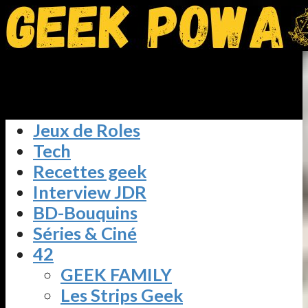
Jeux de Roles
Tech
Recettes geek
Interview JDR
BD-Bouquins
Séries & Ciné
42
GEEK FAMILY
Les Strips Geek