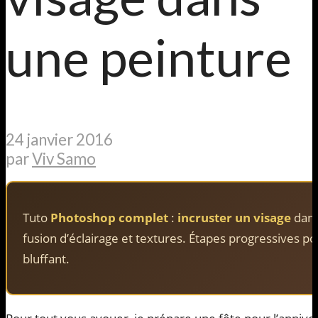
une peinture
24 janvier 2016
par
Viv Samo
Tuto
Photoshop complet
:
incruster un visage
dans
fusion d’éclairage et textures. Étapes progressives p
bluffant.