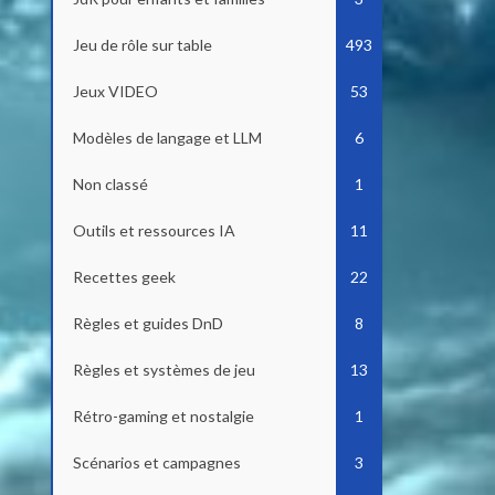
Jeu de rôle sur table
493
Jeux VIDEO
53
Modèles de langage et LLM
6
Non classé
1
Outils et ressources IA
11
Recettes geek
22
Règles et guides DnD
8
Règles et systèmes de jeu
13
Rétro-gaming et nostalgie
1
Scénarios et campagnes
3