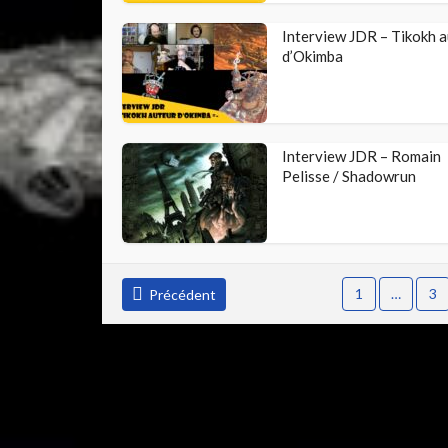
Interview JDR – Tikokh 
d’Okimba
Interview JDR – Romain
Pelisse / Shadowrun
1
…
3
Précédent