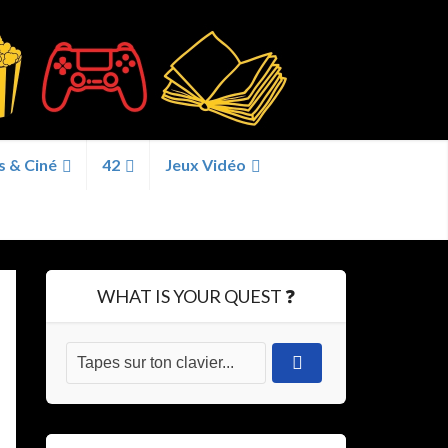
s & Ciné
42
Jeux Vidéo
WHAT IS YOUR QUEST ❓