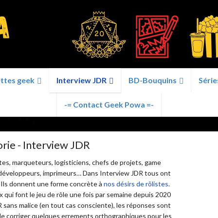
ttes geek
Interview JDR
BD-Bouquins
Série
-= Contact Geek Powa =-
rie - Interview JDR
stes, marqueteurs, logisticiens, chefs de projets, game
s, développeurs, imprimeurs… Dans Interview JDR tous ont
. Ils donnent une forme concrète à
nos désirs de rôlistes
.
qui font le jeu de rôle une fois par semaine depuis 2020
 sans malice (en tout cas consciente), les réponses sont
t de corriger quelques errements orthographiques pour les