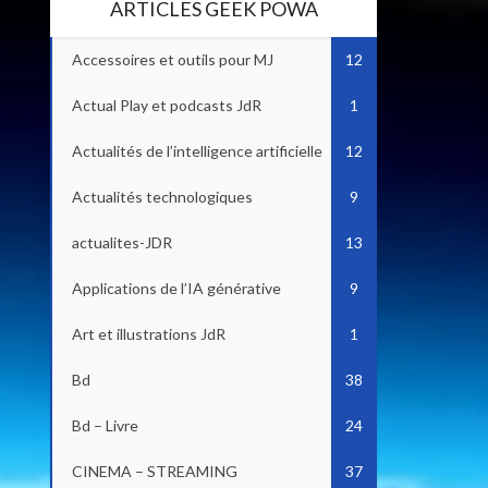
ARTICLES GEEK POWA
Accessoires et outils pour MJ
12
Actual Play et podcasts JdR
1
Actualités de l’intelligence artificielle
12
Actualités technologiques
9
actualites-JDR
13
Applications de l’IA générative
9
Art et illustrations JdR
1
Bd
38
Bd – Livre
24
CINEMA – STREAMING
37