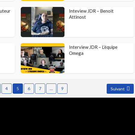
auteur
Inteview JDR – Benoit
Attinost
Interview JDR – L’équipe
Omega
4
5
6
7
…
9
Suivant