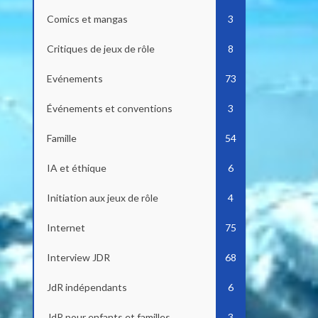
Comics et mangas
3
Critiques de jeux de rôle
8
Evénements
73
Événements et conventions
3
Famille
54
IA et éthique
6
Initiation aux jeux de rôle
4
Internet
75
Interview JDR
68
JdR indépendants
6
JdR pour enfants et familles
3