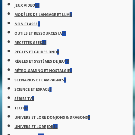
JEUX VIDEO
53
MODÈLES DE LANGAGE ET LLM
6
NON CLASSÉ
1
OUTILS ET RESSOURCES IA
11
RECETTES GEEK
22
RÈGLES ET GUIDES DND
8
RÈGLES ET SYSTÈMES DE JEU
13
RÉTRO-GAMING ET NOSTALGIE
1
SCÉNARIOS ET CAMPAGNES
3
SCIENCE ET ESPACE
5
SÉRIES TV
3
TECH
97
UNIVERS ET LORE DONJONS & DRAGONS
9
UNIVERS ET LORE JDR
14