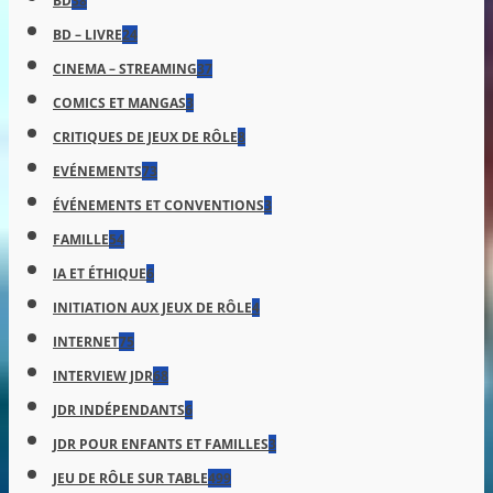
BD
38
BD – LIVRE
24
CINEMA – STREAMING
37
COMICS ET MANGAS
3
CRITIQUES DE JEUX DE RÔLE
8
EVÉNEMENTS
73
ÉVÉNEMENTS ET CONVENTIONS
3
FAMILLE
54
IA ET ÉTHIQUE
6
INITIATION AUX JEUX DE RÔLE
4
INTERNET
75
INTERVIEW JDR
68
JDR INDÉPENDANTS
6
JDR POUR ENFANTS ET FAMILLES
3
JEU DE RÔLE SUR TABLE
499