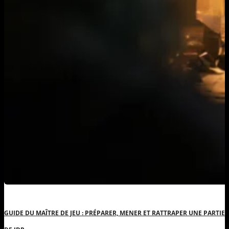
GUIDE DU MAÎTRE DE JEU : PRÉPARER, MENER ET RATTRAPER UNE PARTIE