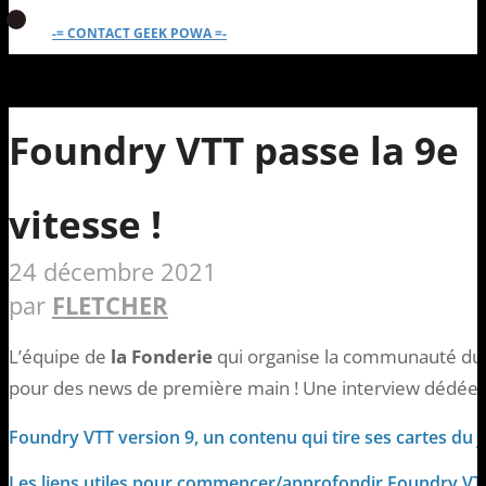
-= CONTACT GEEK POWA =-
Foundry VTT passe la 9e
vitesse !
24 décembre 2021
par
FLETCHER
L’équipe de
la Fonderie
qui organise la communauté du m
pour des news de première main ! Une interview dédée a
Foundry VTT version 9, un contenu qui tire ses cartes du j
Les liens utiles pour commencer/approfondir Foundry VT