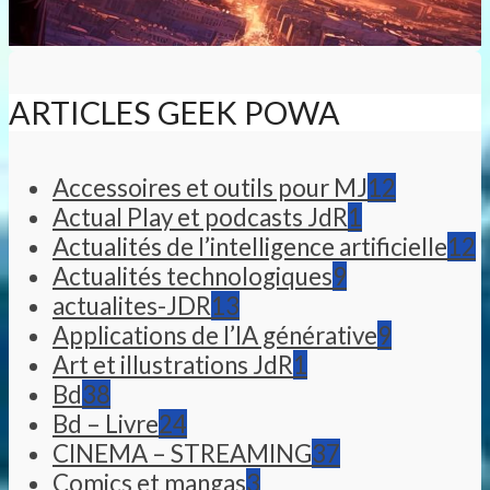
ARTICLES GEEK POWA
Accessoires et outils pour MJ
12
Actual Play et podcasts JdR
1
Actualités de l’intelligence artificielle
12
Actualités technologiques
9
actualites-JDR
13
Applications de l’IA générative
9
Art et illustrations JdR
1
Bd
38
Bd – Livre
24
CINEMA – STREAMING
37
Comics et mangas
3