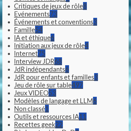
Critiques de jeux de rôle
8
Evénements
73
Événements et conventions
3
Famille
54
IA et éthique
6
Initiation aux jeux de rôle
4
Internet
75
Interview JDR
68
JdR indépendants
6
JdR pour enfants et familles
3
Jeu de rôle sur table
497
Jeux VIDEO
53
Modèles de langage et LLM
6
Non classé
1
Outils et ressources IA
11
Recettes geek
22