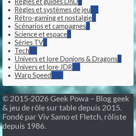
Règles et guides DnD
8
Règles et systèmes de jeu
13
Rétro-gaming et nostalgie
1
Scénarios et campagnes
3
Science et espace
5
Séries TV
3
Tech
96
Univers et lore Donjons & Dragons
9
Univers et lore JDR
13
Warp Speed
197
© 2015-2026 Geek Powa – Blog geek
& jeu de rôle sur table depuis 2015.
Fondé par Viv Samo et Fletch, rôliste
depuis 1986.