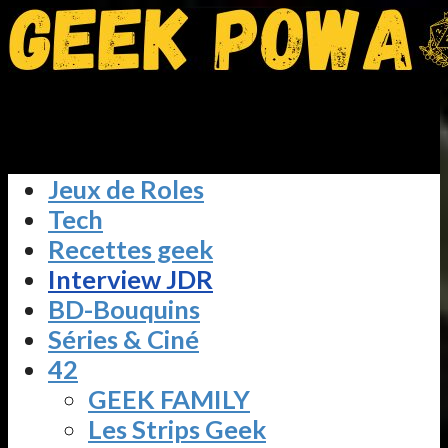
Jeux de Roles
Tech
Recettes geek
Interview JDR
BD-Bouquins
Séries & Ciné
42
GEEK FAMILY
Les Strips Geek