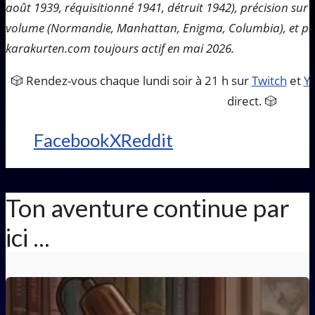
août 1939, réquisitionné 1941, détruit 1942), précision sur
volume (Normandie, Manhattan, Enigma, Columbia), et profi
karakurten.com toujours actif en mai 2026.
🎲 Rendez-vous chaque lundi soir à 21 h sur
Twitch
et
Y
direct. 🎲
Facebook
X
Reddit
Ton aventure continue par
ici ...