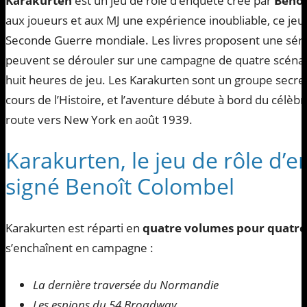
Karakurten
est un jeu de rôle d’enquête créé par
Benoî
aux joueurs et aux MJ une expérience inoubliable, ce jeu 
Seconde Guerre mondiale. Les livres proposent une séri
peuvent se dérouler sur une campagne de quatre scénar
huit heures de jeu. Les Karakurten sont un groupe secret fi
cours de l’Histoire, et l’aventure débute à bord du célèb
route vers New York en août 1939.
Karakurten, le jeu de rôle d’
signé Benoît Colombel
Karakurten est réparti en
quatre volumes pour quatre
s’enchaînent en campagne :
La dernière traversée du Normandie
Les espions du 54 Broadway