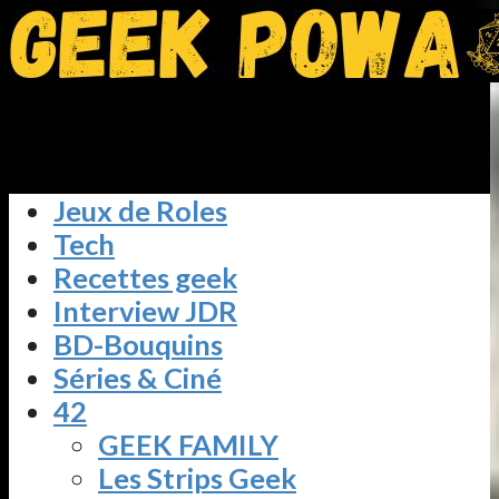
Jeux de Roles
Tech
Recettes geek
Interview JDR
BD-Bouquins
Séries & Ciné
42
GEEK FAMILY
Les Strips Geek