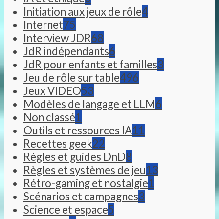
Initiation aux jeux de rôle
4
Internet
75
Interview JDR
68
JdR indépendants
6
JdR pour enfants et familles
3
Jeu de rôle sur table
496
Jeux VIDEO
53
Modèles de langage et LLM
6
Non classé
1
Outils et ressources IA
11
Recettes geek
22
Règles et guides DnD
8
Règles et systèmes de jeu
13
Rétro-gaming et nostalgie
1
Scénarios et campagnes
3
Science et espace
5