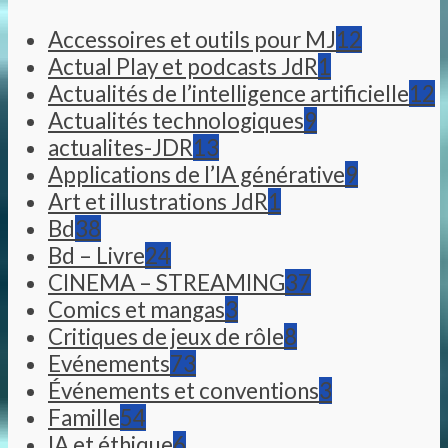
Accessoires et outils pour MJ
12
Actual Play et podcasts JdR
1
Actualités de l’intelligence artificielle
12
Actualités technologiques
9
actualites-JDR
13
Applications de l’IA générative
9
Art et illustrations JdR
1
Bd
38
Bd – Livre
24
CINEMA – STREAMING
37
Comics et mangas
3
Critiques de jeux de rôle
8
Evénements
73
Événements et conventions
3
Famille
54
IA et éthique
6