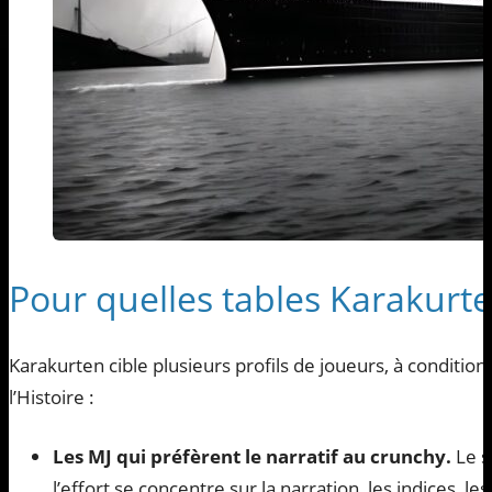
Pour quelles tables Karakurten 
Karakurten cible plusieurs profils de joueurs, à conditio
l’Histoire :
Les MJ qui préfèrent le narratif au crunchy.
Le s
l’effort se concentre sur la narration, les indices, l