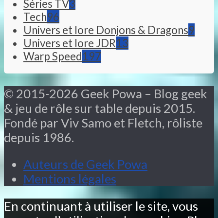
Séries TV
3
Tech
96
Univers et lore Donjons & Dragons
9
Univers et lore JDR
13
Warp Speed
197
© 2015-2026 Geek Powa – Blog geek
& jeu de rôle sur table depuis 2015.
Fondé par Viv Samo et Fletch, rôliste
depuis 1986.
Auteurs de Geek Powa
Mentions légales
En continuant à utiliser le site, vous