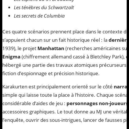
Les ténèbres du Schwartzalt
Les secrets de Columbia
Ces quatre scénarios prennent place dans le contexte de
s’appuient chacun sur un fait historique réel : la
dernièr
1939), le projet
Manhattan
(recherches américaines sur
Enigma
(chiffrement allemand cassé à Bletchley Park), et
hébergé une partie des travaux atomiques précurseurs. 
fiction d’espionnage et précision historique.
Karakurten est principalement orienté sur le côté
narrat
simple qui laisse toute la place à l’histoire. Chaque scé
considérable d’aides de jeu :
personnages non-joueurs i
accessoires graphiques. Le tout donne au MJ une véritable
l’enquête, ouvrir des sous-intrigues, lancer de fausses pi