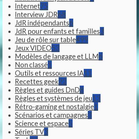
Internet
75
Interview JDR
68
JdR indépendants
6
JdR pour enfants et familles
3
Jeu de rôle sur table
499
Jeux VIDEO
53
Modèles de langage et LLM
6
Non classé
1
Outils et ressources IA
11
Recettes geek
22
Règles et guides DnD
8
Règles et systèmes de jeu
13
Rétro-gaming et nostalgie
1
Scénarios et campagnes
3
Science et espace
5
Séries TV
3