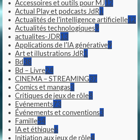
Accessoires et outils pour MJ
12
Actual Play et podcasts JdR
1
Actualités de l’intelligence artificielle
12
Actualités technologiques
9
actualites-JDR
13
Applications de l’IA générative
9
Art et illustrations JdR
1
Bd
38
Bd – Livre
24
CINEMA – STREAMING
37
Comics et mangas
3
Critiques de jeux de rôle
8
Evénements
73
Événements et conventions
3
Famille
54
IA et éthique
6
Initiation aux jeux de rôle
4