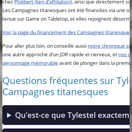
chez
Philibert (lien d’affiliation)
, ainsi que directement su
Les Campagnes titanesques ont été financées via une opér
tenue sur Game on Tabletop, et elles rejoignent désormais
Voir la page du financement des Campagnes titanesques
Pour aller plus loin, on conseille aussi
notre chronique su
une autre approche d’un JDR rapide et nerveux, et
nos c
personnage mémorable
avant de plonger dans la premiè
Questions fréquentes sur Tyles
Campagnes titanesques
Qu’est-ce que Tylestel exactem