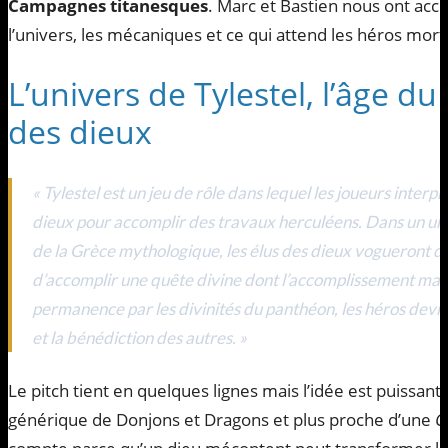
Campagnes titanesques
. Marc et Bastien nous ont acco
l’univers, les mécaniques et ce qui attend les héros morte
L’univers de Tylestel, l’âge du
des dieux
« Tylestel est un jeu de rôle dans lequel les joueurs inter
dieux pour accomplir des travaux herculéens. Dans un univ
de la Grèce mythologique, les élus des dieux vogueront d’îl
d’accomplir une quête divine dont l’accomplissement marq
permanence par les divinités du panthéon, les héros devro
et la bénédiction des autres. »
Le pitch tient en quelques lignes mais l’idée est puissant
générique de Donjons et Dragons et plus proche d’une
O