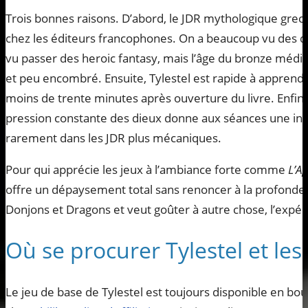
Trois bonnes raisons. D’abord, le JDR mythologique grec
chez les éditeurs francophones. On a beaucoup vu des d
vu passer des heroic fantasy, mais l’âge du bronze médit
et peu encombré. Ensuite, Tylestel est rapide à apprendr
moins de trente minutes après ouverture du livre. Enfin, 
pression constante des dieux donne aux séances une int
rarement dans les JDR plus mécaniques.
Pour qui apprécie les jeux à l’ambiance forte comme
L’A
offre un dépaysement total sans renoncer à la profonde
Donjons et Dragons et veut goûter à autre chose, l’expéri
Où se procurer Tylestel et les
Le jeu de base de Tylestel est toujours disponible en b