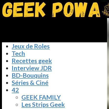
Jeux de Roles
Tech
Recettes geek
Interview JDR
BD-Bouquins
Séries & Ciné
42
GEEK FAMILY
Les Strips Geek