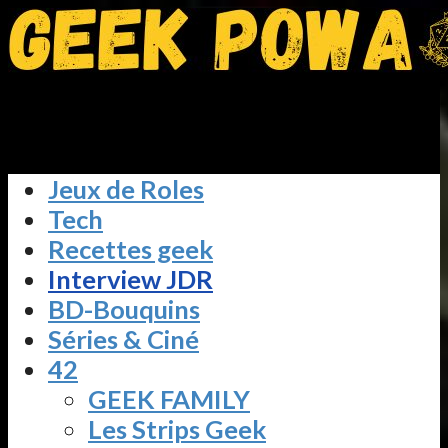
Jeux de Roles
Tech
Recettes geek
Interview JDR
BD-Bouquins
Séries & Ciné
42
GEEK FAMILY
Les Strips Geek