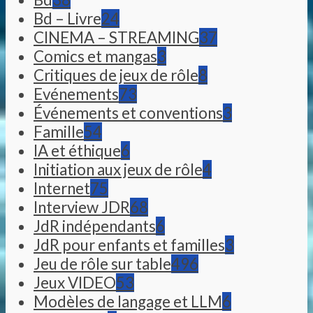
Bd – Livre
24
CINEMA – STREAMING
37
Comics et mangas
3
Critiques de jeux de rôle
8
Evénements
73
Événements et conventions
3
Famille
54
IA et éthique
6
Initiation aux jeux de rôle
4
Internet
75
Interview JDR
68
JdR indépendants
6
JdR pour enfants et familles
3
Jeu de rôle sur table
496
Jeux VIDEO
53
Modèles de langage et LLM
6