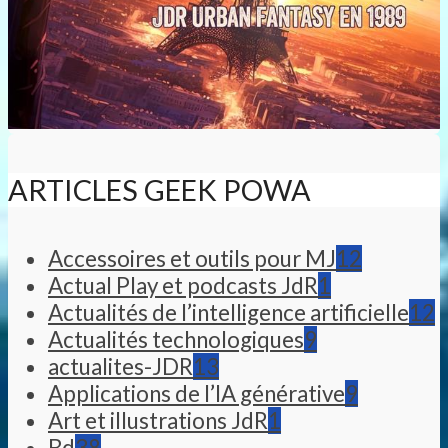
ARTICLES GEEK POWA
Accessoires et outils pour MJ
12
Actual Play et podcasts JdR
1
Actualités de l’intelligence artificielle
12
Actualités technologiques
9
actualites-JDR
13
Applications de l’IA générative
9
Art et illustrations JdR
1
Bd
38