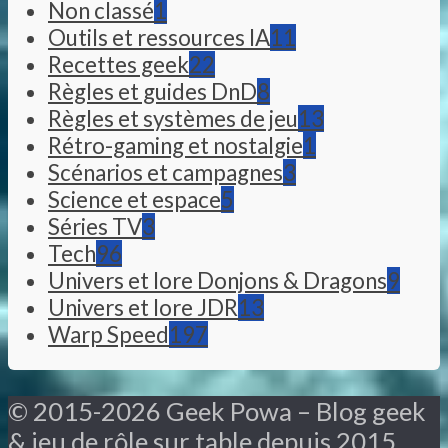
Non classé
1
Outils et ressources IA
11
Recettes geek
22
Règles et guides DnD
8
Règles et systèmes de jeu
13
Rétro-gaming et nostalgie
1
Scénarios et campagnes
3
Science et espace
5
Séries TV
3
Tech
96
Univers et lore Donjons & Dragons
9
Univers et lore JDR
13
Warp Speed
197
© 2015-2026 Geek Powa – Blog geek
& jeu de rôle sur table depuis 2015.