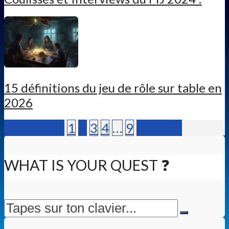
15 définitions du jeu de rôle sur table en
2026
Précédent
1
2
3
4
…
9
Suivant
WHAT IS YOUR QUEST ❓