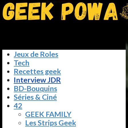
Jeux de Roles
Tech
Recettes geek
Interview JDR
BD-Bouquins
Séries & Ciné
42
GEEK FAMILY
Les Strips Geek