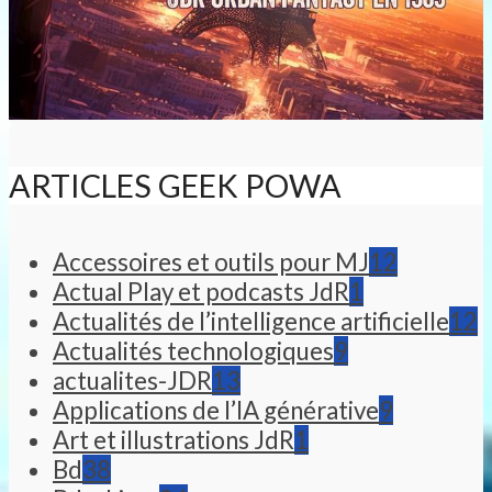
ARTICLES GEEK POWA
Accessoires et outils pour MJ
12
Actual Play et podcasts JdR
1
Actualités de l’intelligence artificielle
12
Actualités technologiques
9
actualites-JDR
13
Applications de l’IA générative
9
Art et illustrations JdR
1
Bd
38