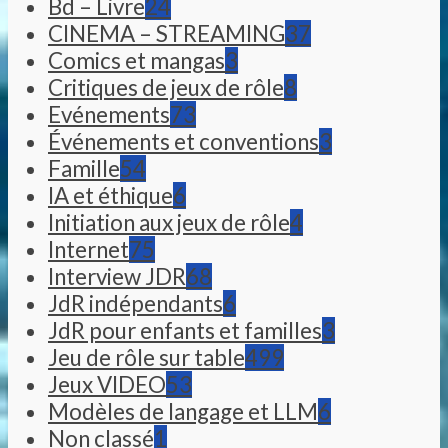
Bd – Livre
24
CINEMA – STREAMING
37
Comics et mangas
3
Critiques de jeux de rôle
8
Evénements
73
Événements et conventions
3
Famille
54
IA et éthique
6
Initiation aux jeux de rôle
4
Internet
75
Interview JDR
68
JdR indépendants
6
JdR pour enfants et familles
3
Jeu de rôle sur table
499
Jeux VIDEO
53
Modèles de langage et LLM
6
Non classé
1