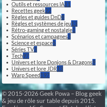
Outils et ressources IA
11
Recettes geek
22
Règles et guides DnD
8
Règles et systèmes de jeu
13
Rétro-gaming et nostalgie
1
Scénarios et campagnes
3
Science et espace
5
Séries TV
3
Tech
97
Univers et lore Donjons & Dragons
9
Univers et lore JDR
13
Warp Speed
197
© 2015-2026 Geek Powa – Blog geek
& jeu de rôle sur table depuis 2015.