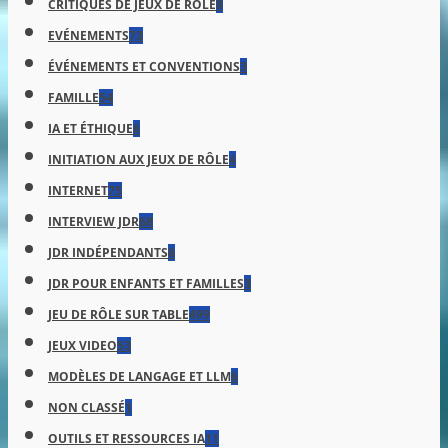
CRITIQUES DE JEUX DE RÔLE
8
EVÉNEMENTS
73
ÉVÉNEMENTS ET CONVENTIONS
3
FAMILLE
54
IA ET ÉTHIQUE
6
INITIATION AUX JEUX DE RÔLE
4
INTERNET
75
INTERVIEW JDR
68
JDR INDÉPENDANTS
6
JDR POUR ENFANTS ET FAMILLES
3
JEU DE RÔLE SUR TABLE
499
JEUX VIDEO
53
MODÈLES DE LANGAGE ET LLM
6
NON CLASSÉ
1
OUTILS ET RESSOURCES IA
11