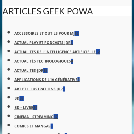
ARTICLES GEEK POWA
ACCESSOIRES ET OUTILS POUR MJ
12
ACTUAL PLAY ET PODCASTS JDR
1
ACTUALITÉS DE L’INTELLIGENCE ARTIFICIELLE
12
ACTUALITÉS TECHNOLOGIQUES
9
ACTUALITES-JDR
13
APPLICATIONS DE L’IA GÉNÉRATIVE
9
ART ET ILLUSTRATIONS JDR
1
BD
38
BD – LIVRE
24
CINEMA – STREAMING
37
COMICS ET MANGAS
3