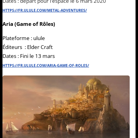
Dates : départ pour l’espace le 6 mars 2020
HTTPS://FR.ULULE.COM/METAL-ADVENTURES/
Aria (Game of Rôles)
Plateforme : ulule
Éditeurs : Elder Craft
Dates : Fini le 13 mars
HTTPS://FR.ULULE.COM/ARIA-GAME-OF-ROLES/