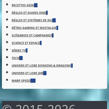
RECETTES GEEK
22
RÈGLES ET GUIDES DND
8
RÈGLES ET SYSTÈMES DE JEU
13
RÉTRO-GAMING ET NOSTALGIE
1
SCÉNARIOS ET CAMPAGNES
3
SCIENCE ET ESPACE
5
SÉRIES TV
3
TECH
97
UNIVERS ET LORE DONJONS & DRAGONS
9
UNIVERS ET LORE JDR
13
WARP SPEED
197