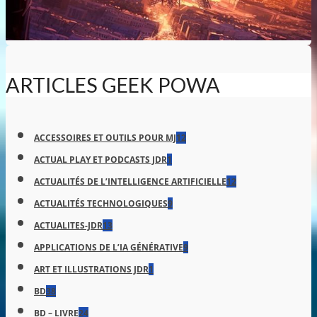
ARTICLES GEEK POWA
ACCESSOIRES ET OUTILS POUR MJ
12
ACTUAL PLAY ET PODCASTS JDR
1
ACTUALITÉS DE L’INTELLIGENCE ARTIFICIELLE
12
ACTUALITÉS TECHNOLOGIQUES
9
ACTUALITES-JDR
13
APPLICATIONS DE L’IA GÉNÉRATIVE
9
ART ET ILLUSTRATIONS JDR
1
BD
38
BD – LIVRE
24