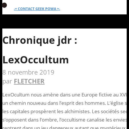
-= CONTACT GEEK POWA =-
Chronique jdr :
LexOccultum
8 novembre 2019
par
FLETCHER
LexOcultum nous amène dans une Europe fictive au XVIIIe
un chemin nouveau dans l’esprit des hommes. L’église su
les capitales prospèrent les alchimistes. Les sociétés se
s’opposent dans l’ombre, l’occultisme canalise les envi
rentrent dans un jeu dangereux autant que mystérieux