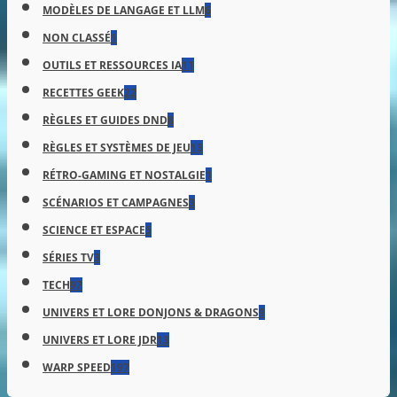
MODÈLES DE LANGAGE ET LLM
6
NON CLASSÉ
1
OUTILS ET RESSOURCES IA
11
RECETTES GEEK
22
RÈGLES ET GUIDES DND
8
RÈGLES ET SYSTÈMES DE JEU
13
RÉTRO-GAMING ET NOSTALGIE
1
SCÉNARIOS ET CAMPAGNES
3
SCIENCE ET ESPACE
5
SÉRIES TV
3
TECH
97
UNIVERS ET LORE DONJONS & DRAGONS
9
UNIVERS ET LORE JDR
13
WARP SPEED
197