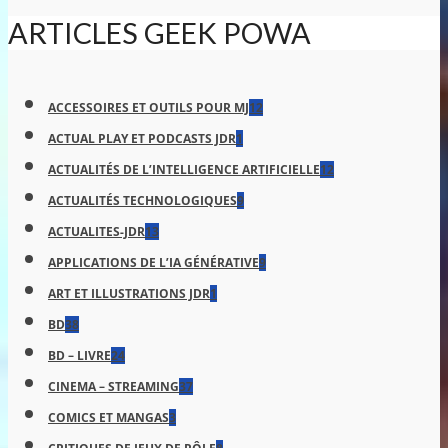
ARTICLES GEEK POWA
ACCESSOIRES ET OUTILS POUR MJ
12
ACTUAL PLAY ET PODCASTS JDR
1
ACTUALITÉS DE L’INTELLIGENCE ARTIFICIELLE
12
ACTUALITÉS TECHNOLOGIQUES
9
ACTUALITES-JDR
13
APPLICATIONS DE L’IA GÉNÉRATIVE
9
ART ET ILLUSTRATIONS JDR
1
BD
38
BD – LIVRE
24
CINEMA – STREAMING
37
COMICS ET MANGAS
3