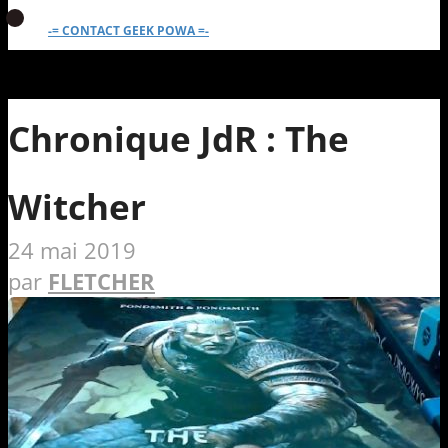
-= CONTACT GEEK POWA =-
Chronique JdR : The
Witcher
24 mai 2019
par
FLETCHER