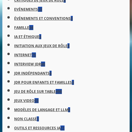
CRITIQUES DE JEUX DE RÔLE
8
EVÉNEMENTS
73
ÉVÉNEMENTS ET CONVENTIONS
3
FAMILLE
54
IA ET ÉTHIQUE
6
INITIATION AUX JEUX DE RÔLE
4
INTERNET
75
INTERVIEW JDR
68
JDR INDÉPENDANTS
6
JDR POUR ENFANTS ET FAMILLES
3
JEU DE RÔLE SUR TABLE
498
JEUX VIDEO
53
MODÈLES DE LANGAGE ET LLM
6
NON CLASSÉ
1
OUTILS ET RESSOURCES IA
11