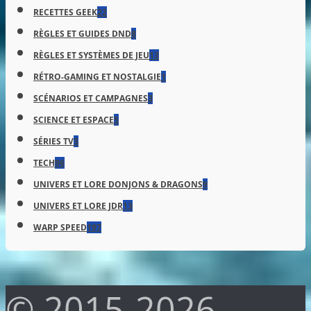
RECETTES GEEK
22
RÈGLES ET GUIDES DND
8
RÈGLES ET SYSTÈMES DE JEU
13
RÉTRO-GAMING ET NOSTALGIE
1
SCÉNARIOS ET CAMPAGNES
3
SCIENCE ET ESPACE
5
SÉRIES TV
3
TECH
96
UNIVERS ET LORE DONJONS & DRAGONS
9
UNIVERS ET LORE JDR
13
WARP SPEED
197
© 2015-2026