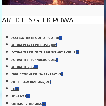
ARTICLES GEEK POWA
ACCESSOIRES ET OUTILS POUR MJ
12
ACTUAL PLAY ET PODCASTS JDR
1
ACTUALITÉS DE L’INTELLIGENCE ARTIFICIELLE
12
ACTUALITÉS TECHNOLOGIQUES
9
ACTUALITES-JDR
13
APPLICATIONS DE L’IA GÉNÉRATIVE
9
ART ET ILLUSTRATIONS JDR
1
BD
38
BD – LIVRE
24
CINEMA – STREAMING
37