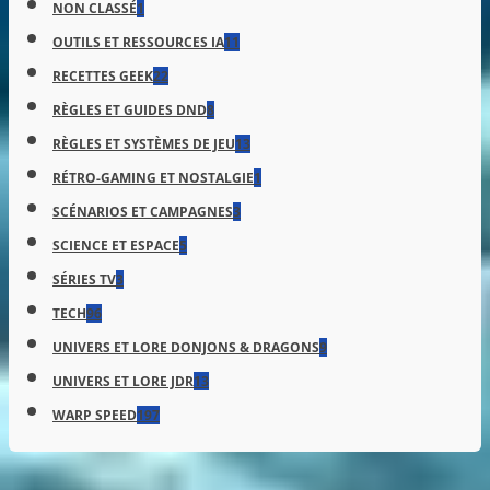
NON CLASSÉ
1
OUTILS ET RESSOURCES IA
11
RECETTES GEEK
22
RÈGLES ET GUIDES DND
8
RÈGLES ET SYSTÈMES DE JEU
13
RÉTRO-GAMING ET NOSTALGIE
1
SCÉNARIOS ET CAMPAGNES
3
SCIENCE ET ESPACE
5
SÉRIES TV
3
TECH
96
UNIVERS ET LORE DONJONS & DRAGONS
9
UNIVERS ET LORE JDR
13
WARP SPEED
197