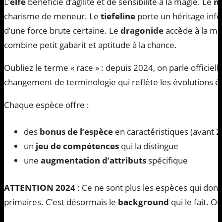
L’
elfe
bénéficie d’agilité et de sensibilité à la magie. Le
n
charisme de meneur. Le
tiefeline
porte un héritage infe
d’une force brute certaine. Le
dragonide
accède à la ma
combine petit gabarit et aptitude à la chance.
Oubliez le terme « race » : depuis 2024, on parle officiel
changement de terminologie qui reflète les évolutions éd
Chaque espèce offre :
des
bonus de l’espèce
en caractéristiques (avant 
un
jeu de compétences
qui la distingue
une
augmentation d’attributs
spécifique
ATTENTION 2024
: Ce ne sont plus les espèces qui don
primaires. C’est désormais le
background
qui le fait. O