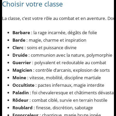
Choisir votre classe
La classe, c’est votre rôle au combat et en aventure. Do
Barbare
: la rage incarnée, dégâts de folie
Barde
: magie, charme et inspiration
Clerc
: soins et puissance divine
Druide
: communion avec la nature, polymorphie
Guerrier
: polyvalent et redoutable au combat
Magicien
: contrôle d’arcanis, explosion de sorts
Moine
: vitesse, mobilité, discipline martiale
Occultiste
: pactes infernaux, magie interdite
Paladin
: foi chevaleresque et châtiments dévastat
Rôdeur
: combat ciblé, survie en terrain hostile
Roublard
: finesse, discrétion, sabotage
Ensorceleur
: chaotique, magie brute innée