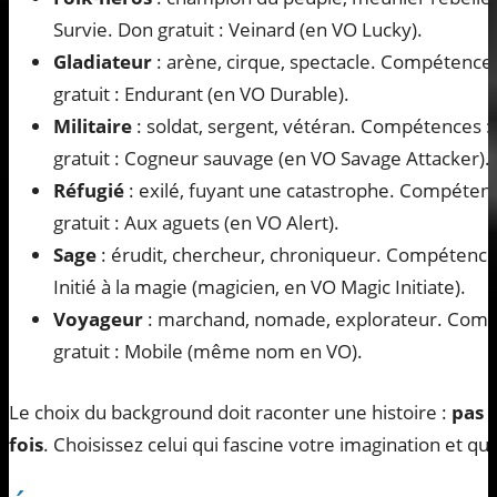
Survie. Don gratuit : Veinard (en VO Lucky).
Gladiateur
: arène, cirque, spectacle. Compétence
gratuit : Endurant (en VO Durable).
Militaire
: soldat, sergent, vétéran. Compétences : 
gratuit : Cogneur sauvage (en VO Savage Attacker).
Réfugié
: exilé, fuyant une catastrophe. Compétenc
gratuit : Aux aguets (en VO Alert).
Sage
: érudit, chercheur, chroniqueur. Compétences 
Initié à la magie (magicien, en VO Magic Initiate).
Voyageur
: marchand, nomade, explorateur. Compé
gratuit : Mobile (même nom en VO).
Le choix du background doit raconter une histoire :
pas d
fois
. Choisissez celui qui fascine votre imagination et qui 