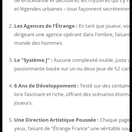
de Brocéliande et découvrez les mystères qui s’y c
et légendes urbaines – tous façonnent secrètement 
Les Agences de l’Étrange :
En tant que joueur, vous
dirigeant une agence opérant dans l’ombre, faisant le
monde des hommes.
Le “Système J” :
Aucune complexité inutile, juste u
passionnante basée sur un ou deux jeux de 52 carte
6 Ans de Développement :
Testé sur des centaines
lore fascinant et riche, offrant des scénarios étonna
joueurs.
Une Direction Artistique Poussée :
Chaque page de
yeux, faisant de “Étrange France” une véritable sour