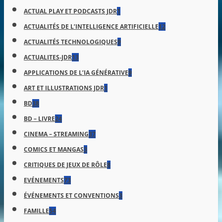
ACTUAL PLAY ET PODCASTS JDR
1
ACTUALITÉS DE L’INTELLIGENCE ARTIFICIELLE
12
ACTUALITÉS TECHNOLOGIQUES
9
ACTUALITES-JDR
13
APPLICATIONS DE L’IA GÉNÉRATIVE
9
ART ET ILLUSTRATIONS JDR
1
BD
38
BD – LIVRE
24
CINEMA – STREAMING
37
COMICS ET MANGAS
3
CRITIQUES DE JEUX DE RÔLE
8
EVÉNEMENTS
73
ÉVÉNEMENTS ET CONVENTIONS
3
FAMILLE
54