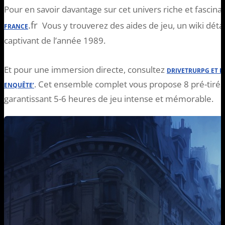
Pour en savoir davantage sur cet univers riche et fascin
.fr
Vous y trouverez des aides de jeu, un wiki détail
FRANCE
captivant de l’année 1989.
Et pour une immersion directe, consultez
DRIVETRURPG ET D
. Cet ensemble complet vous propose 8 pré-tirés 
ENQUÊTE’
garantissant 5-6 heures de jeu intense et mémorable.