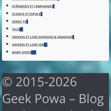
SCÉNARIOS ET CAMPAGNES
3
SCIENCE ET ESPACE
5
SÉRIES TV
3
TECH
96
UNIVERS ET LORE DONJONS & DRAGONS
9
UNIVERS ET LORE JDR
13
WARP SPEED
197
© 2015-2026
Geek Powa – Blog