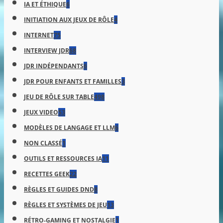
IA ET ÉTHIQUE
6
INITIATION AUX JEUX DE RÔLE
4
INTERNET
75
INTERVIEW JDR
68
JDR INDÉPENDANTS
6
JDR POUR ENFANTS ET FAMILLES
3
JEU DE RÔLE SUR TABLE
498
JEUX VIDEO
53
MODÈLES DE LANGAGE ET LLM
6
NON CLASSÉ
1
OUTILS ET RESSOURCES IA
11
RECETTES GEEK
22
RÈGLES ET GUIDES DND
8
RÈGLES ET SYSTÈMES DE JEU
13
RÉTRO-GAMING ET NOSTALGIE
1