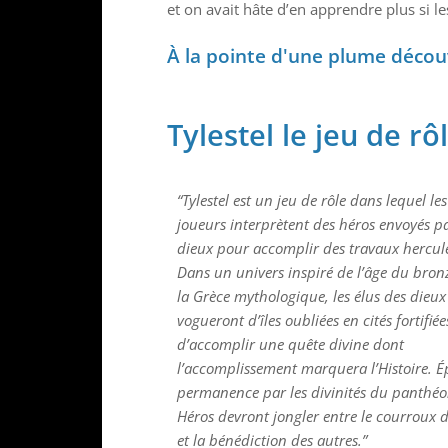
et on avait hâte d’en apprendre plus si le
À la pointe d'une plume décou
Tylestel le jeu de r
“Tylestel est un jeu de rôle dans lequel les
joueurs interprètent des héros envoyés pa
dieux pour accomplir des travaux hercul
Dans un univers inspiré de l’âge du bron
la Grèce mythologique, les élus des dieux
vogueront d’îles oubliées en cités fortifiée
d’accomplir une quête divine dont
l’accomplissement marquera l’Histoire. É
permanence par les divinités du panthéon
Héros devront jongler entre le courroux 
et la bénédiction des autres.”