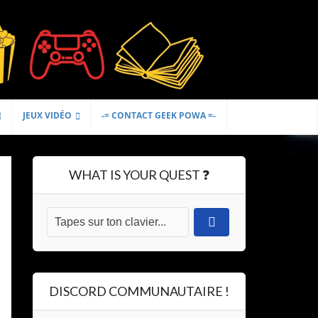
JEUX VIDÉO
-= CONTACT GEEK POWA =-
WHAT IS YOUR QUEST ❓
DISCORD COMMUNAUTAIRE !