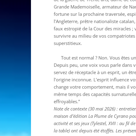
Grande Mademoiselle, armateur de Nan
fortune sur la prochaine traversée, espi
l’Angleterre, prêtre nationaliste catala
faux estropié de la Cour des miracles ;
survivre au milieu de vos compatriotes 
superstitieux.
Tout est normal ? Non. Vous êtes un
Depuis peu, une voix vous parle dans v
servez de réceptacle à un esprit, un êt
l’origine inconnue. L’esprit influence vo
change votre comportement, mais il v
même temps des capacités surnaturelles
effroyables.”
Note de contexte (30 mai 2026) : entretie
maison d’édition La Plume de Cyrano pou
activité et ses jeux (Tylestel, XVII : au fil d
la table) ont depuis été étoffés. Les présen