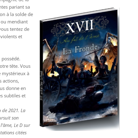
tes pariant sa
on à la solde de
n, ou mendiant
 vous tentez de
violents et
 possédé.
otre tête. Vous
re mystérieux à
s actions,
ous donne en
 subtiles et
n de 2021. La
rsuit son
e l’âme, Le D sur
tations citées