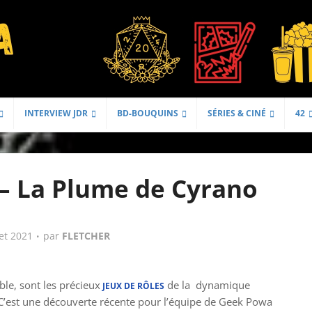
INTERVIEW JDR
BD-BOUQUINS
SÉRIES & CINÉ
42
 – La Plume de Cyrano
let 2021
par
FLETCHER
table, sont les précieux
de la dynamique
JEUX DE RÔLES
 C’est une découverte récente pour l’équipe de Geek Powa