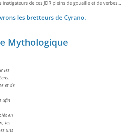
s instigateurs de ces JDR pleins de gouaille et de verbes…
vrons les bretteurs de Cyrano.
ôle Mythologique
r les
éens.
ze et de
s afin
piés en
, les
des uns