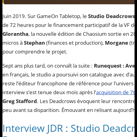
Juin 2019. Sur GameOn Tabletop, le
Studio Deadcrows
de 72 heures pour le financement participatif de la VF d
Glorantha
, la nouvelle édition de Chaosium sortie en 2
micros à
Stephan
(finances et production),
Morgane
(tr
pour comprendre le projet.
Sept ans plus tard, on connaît la suite :
Runequest : Ave
en français, le studio a poursuivi son catalogue avec d’au
reste l’éditeur francophone de référence pour l’univers d
interview s’est tenue deux mois après l’
acquisition de 7
Greg Stafford
. Les Deadcrows évoquent leur rencontre 
peu avant sa disparition. Émouvant en relisant aujourd’hu
Interview JDR : Studio Deadcr