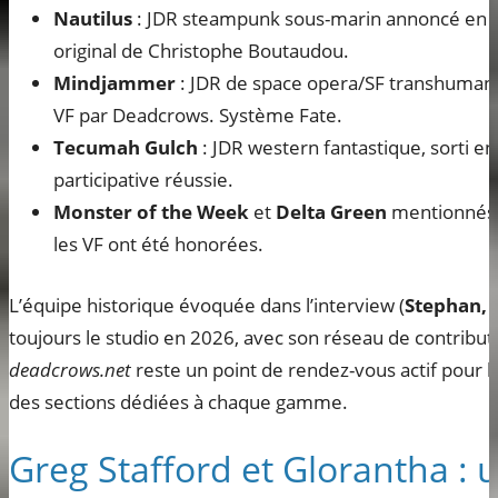
Nautilus
: JDR steampunk sous-marin annoncé en 20
original de Christophe Boutaudou.
Mindjammer
: JDR de space opera/SF transhumani
VF par Deadcrows. Système Fate.
Tecumah Gulch
: JDR western fantastique, sorti 
participative réussie.
Monster of the Week
et
Delta Green
mentionnés e
les VF ont été honorées.
L’équipe historique évoquée dans l’interview (
Stephan, 
toujours le studio en 2026, avec son réseau de contribute
deadcrows.net
reste un point de rendez-vous actif pour l
des sections dédiées à chaque gamme.
Greg Stafford et Glorantha : 