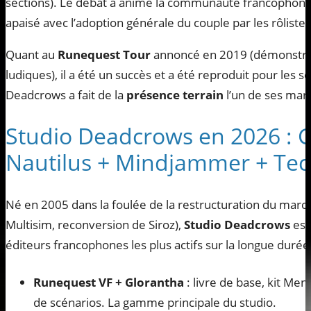
sections). Le débat a animé la communauté francophone 
apaisé avec l’adoption générale du couple par les rôlistes
Quant au
Runequest Tour
annoncé en 2019 (démonstrat
ludiques), il a été un succès et a été reproduit pour les s
Deadcrows a fait de la
présence terrain
l’un de ses marq
Studio Deadcrows en 2026 : G
Nautilus + Mindjammer + Te
Né en 2005 dans la foulée de la restructuration du march
Multisim, reconversion de Siroz),
Studio Deadcrows
est
éditeurs francophones les plus actifs sur la longue durée
Runequest VF + Glorantha
: livre de base, kit Mene
de scénarios. La gamme principale du studio.