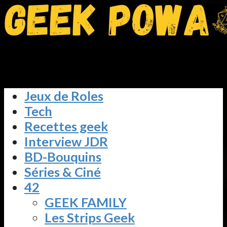
Jeux de Roles
Tech
Recettes geek
Interview JDR
BD-Bouquins
Séries & Ciné
42
GEEK FAMILY
Les Strips Geek