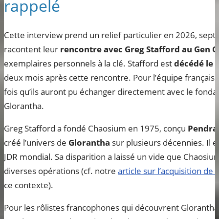
rappelé
Cette interview prend un relief particulier en 2026, sept
racontent leur
rencontre avec Greg Stafford au Gen 
exemplaires personnels à la clé. Stafford est
décédé le 
deux mois après cette rencontre. Pour l’équipe française,
fois qu’ils auront pu échanger directement avec le fond
Glorantha.
Greg Stafford a fondé Chaosium en 1975, conçu
Pendra
créé l’univers de
Glorantha
sur plusieurs décennies. Il e
JDR mondial. Sa disparition a laissé un vide que Chaosi
diverses opérations (cf. notre
article sur l’acquisition d
ce contexte).
Pour les rôlistes francophones qui découvrent Glorantha 