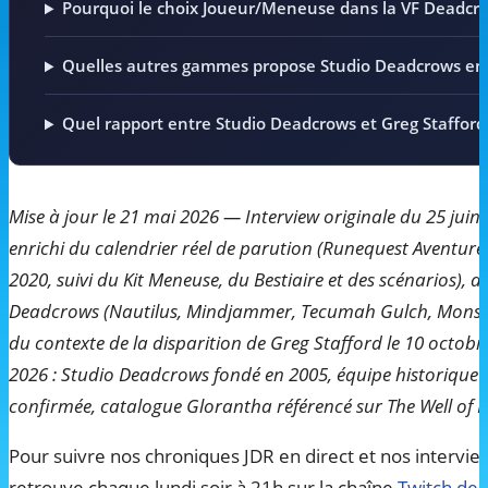
Pourquoi le choix Joueur/Meneuse dans la VF Deadcr
Quelles autres gammes propose Studio Deadcrows en
Quel rapport entre Studio Deadcrows et Greg Stafford
Mise à jour le 21 mai 2026 — Interview originale du 25 juin 
enrichi du calendrier réel de parution (Runequest Aventure
2020, suivi du Kit Meneuse, du Bestiaire et des scénarios), 
Deadcrows (Nautilus, Mindjammer, Tecumah Gulch, Monster 
du contexte de la disparition de Greg Stafford le 10 octobre 
2026 : Studio Deadcrows fondé en 2005, équipe historiqu
confirmée, catalogue Glorantha référencé sur The Well of D
Pour suivre nos chroniques JDR en direct et nos intervi
retrouve chaque lundi soir à 21h sur la chaîne
Twitch de