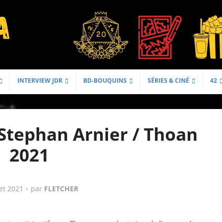
INTERVIEW JDR
BD-BOUQUINS
SÉRIES & CINÉ
42
 Stephan Arnier / Thoan
2021
let 2021
par
FLETCHER