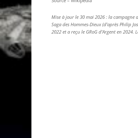
Source – Wikipédia
Mise à jour le 30 mai 2026 : la campagne d
Saga des Hommes-Dieux (d’après Philip José
2022 et a reçu le GRoG d’Argent en 2024. L