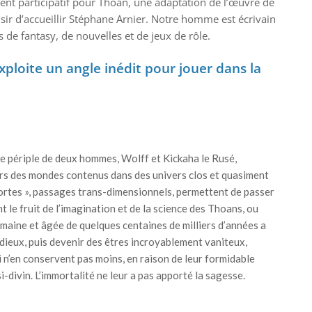
ent participatif pour Thoan, une adaptation de l’œuvre de
sir d’accueillir Stéphane Arnier. Notre homme est écrivain
s de fantasy, de nouvelles et de jeux de rôle.
xploite un angle inédit pour jouer dans la
e périple de deux hommes, Wolff et Kickaha le Rusé,
rs des mondes contenus dans des univers clos et quasiment
portes », passages trans-dimensionnels, permettent de passer
nt le fruit de l’imagination et de la science des Thoans, ou
maine et âgée de quelques centaines de milliers d’années a
 dieux, puis devenir des êtres incroyablement vaniteux,
i n’en conservent pas moins, en raison de leur formidable
-divin. L’immortalité ne leur a pas apporté la sagesse.