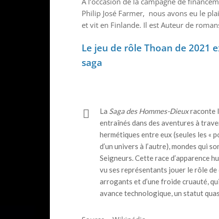
À l’occasion de la campagne de financem
Philip José Farmer, nous avons eu le plai
et vit en Finlande. Il est Auteur de roman
Le jeu de rôle Thoan de 2021 e
saga
La
Saga des Hommes-Dieux
raconte l
entraînés dans des aventures à trave
hermétiques entre eux (seules les « 
d’un univers à l’autre), mondes qui so
Seigneurs. Cette race d’apparence hu
vu ses représentants jouer le rôle de
arrogants et d’une froide cruauté, qu
avance technologique, un statut quasi