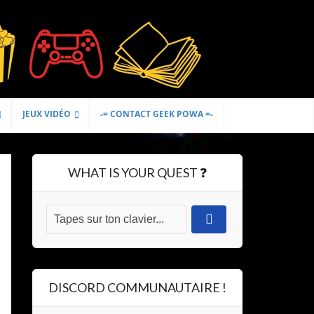
JEUX VIDÉO
-= CONTACT GEEK POWA =-
WHAT IS YOUR QUEST ❓
DISCORD COMMUNAUTAIRE !