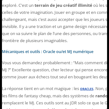
exploré. C’est un
terrain de jeu créatif illimité
où les s
celles de votre imagination. Jouer en groupe et en commu
challengeant, mais c’est aussi accepter que les joueurs so
invisible. Il y a une traction et un game design nécessaire 
que on va suivre le plan de l’une des personnes, ou trans
frontière de plusieurs imaginables.
Mécaniques et outils : Oracle ou/et MJ numérique
Vous vous demandez probablement : “Mais comment diabl
MJ ?” Excellente question, cher lecteur qui pense encore q
comme jouer aux échecs tout seul en bougeant les deux c
La réponse tient en un mot magique : les
. Non, p
ORACLES
les films de fantasy cheap, mais des systèmes de
random
remplacent le MJ. Ces outils sont au JDR solo ce que le GP