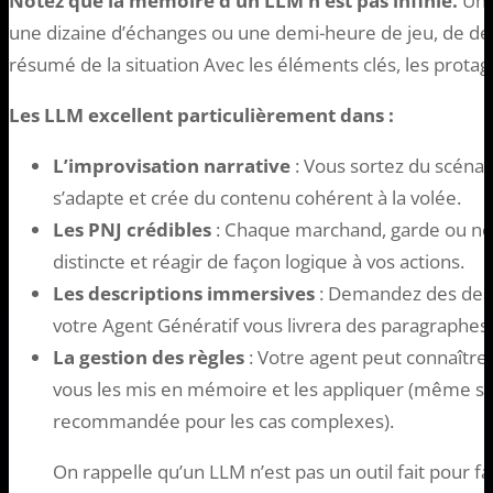
Notez que la mémoire d’un LLM n’est pas infinie.
Une
une dizaine d’échanges ou une demi-heure de jeu, de de
résumé de la situation Avec les éléments clés, les protago
Les LLM excellent particulièrement dans :
L’improvisation narrative
: Vous sortez du scénar
s’adapte et crée du contenu cohérent à la volée.
Les PNJ crédibles
: Chaque marchand, garde ou nob
distincte et réagir de façon logique à vos actions.
Les descriptions immersives
: Demandez des descr
votre Agent Génératif vous livrera des paragraphes
La gestion des règles
: Votre agent peut connaître 
vous les mis en mémoire et les appliquer (même si 
recommandée pour les cas complexes).
On rappelle qu’un LLM n’est pas un outil fait pour fair