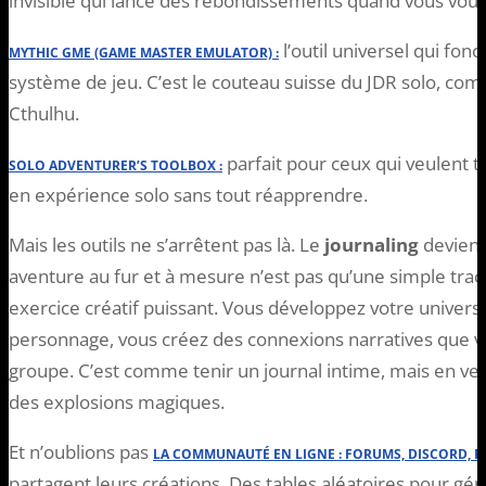
invisible qui lance des rebondissements quand vous vous
l’outil universel qui fon
MYTHIC GME
(GAME MASTER EMULATOR) :
système de jeu. C’est le couteau suisse du JDR solo, com
Cthulhu.
parfait pour ceux qui veulent 
SOLO ADVENTURER’S TOOLBOX
:
en expérience solo sans tout réapprendre.
Mais les outils ne s’arrêtent pas là. Le
journaling
devient 
aventure au fur et à mesure n’est pas qu’une simple trace
exercice créatif puissant. Vous développez votre univers
personnage, vous créez des connexions narratives que vo
groupe. C’est comme tenir un journal intime, mais en ve
des explosions magiques.
Et n’oublions pas
LA
COMMUNAUTÉ EN LIGNE
: FORUMS, DISCORD, R
partagent leurs créations. Des tables aléatoires pour gé