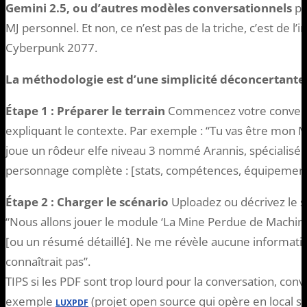
Gemini 2.5, ou d’autres modèles conversationnels
pe
MJ personnel. Et non, ce n’est pas de la triche, c’est de l
Cyberpunk 2077.
La méthodologie est d’une simplicité déconcertante 
Étape 1 : Préparer le terrain
Commencez votre conversa
expliquant le contexte. Par exemple : “Tu vas être mon M
joue un rôdeur elfe niveau 3 nommé Arannis, spécialisé da
personnage complète : [stats, compétences, équipement
Étape 2 : Charger le scénario
Uploadez ou décrivez le s
“Nous allons jouer le module ‘La Mine Perdue de Machinde
[ou un résumé détaillé]. Ne me révèle aucune informa
connaîtrait pas”.
TIPS si les PDF sont trop lourd pour la conversation, conve
exemple
(projet open source qui opère en local s
LUXPDF