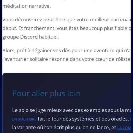
méditation narrative.
Vous découvrirez peut-être que votre meilleur partenaire
début. Et franchement, vous êtes beaucoup plus fiable q
groupe Discord habituel.
Alors, prêt à dégainer vos dés pour une aventure qui n’a
l’aventurier solitaire résonne dans votre cœur de rôliste. 
Pour aller plus loin
Le solo se juge mieux avec des exemples sous la ma
fait le tour des systèmes et des oracles,
EN SOLITAIRE
L
la variante où l’on écrit plus qu’on ne lance, et
LA COMP