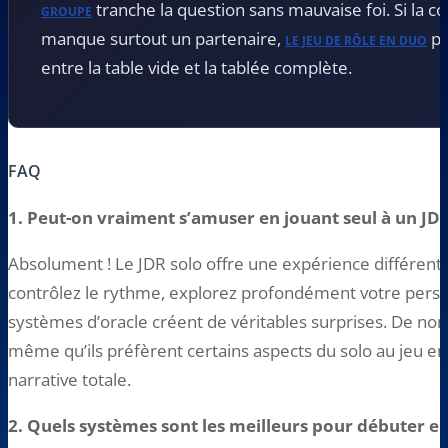
tranche la question sans mauvaise foi. Si la co
GROUPE
manque surtout un partenaire,
pr
LE JEU DE RÔLE EN DUO
entre la table vide et la tablée complète.
FAQ
1. Peut-on vraiment s’amuser en jouant seul à un JDR
Absolument ! Le JDR solo offre une expérience différente 
contrôlez le rythme, explorez profondément votre person
systèmes d’oracle créent de véritables surprises. De n
même qu’ils préfèrent certains aspects du solo au jeu e
narrative totale.
2. Quels systèmes sont les meilleurs pour débuter en