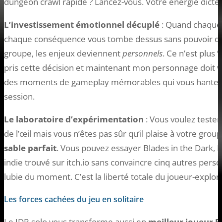
dungeon crawl rapide ? Lancez-vous. Votre énergie dicte le
L’investissement émotionnel décuplé
: Quand chaque 
chaque conséquence vous tombe dessus sans pouvoir dilu
groupe, les enjeux deviennent
personnels
. Ce n’est plus “
pris cette décision et maintenant mon personnage doit vi
des moments de gameplay mémorables qui vous hanteron
session.
Le laboratoire d’expérimentation
: Vous voulez tester
de l’œil mais vous n’êtes pas sûr qu’il plaise à votre grou
sable parfait
. Vous pouvez essayer Blades in the Dark, 
indie trouvé sur itch.io sans convaincre cinq autres pers
lubie du moment. C’est la liberté totale du joueur-explor
Les forces cachées du jeu en solitaire
Le JDR solo vous transforme aussi en
meilleur joueur E