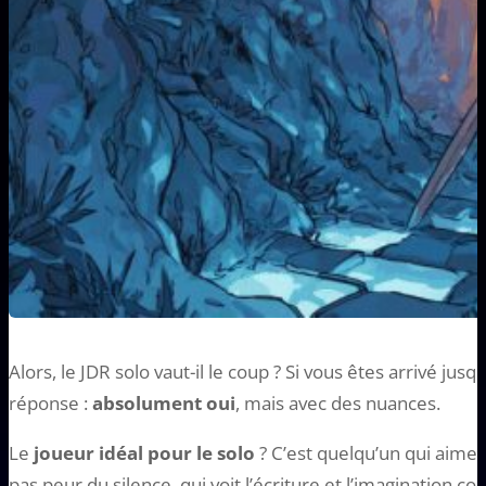
Alors, le JDR solo vaut-il le coup ? Si vous êtes arrivé jus
réponse :
absolument oui
, mais avec des nuances.
Le
joueur idéal pour le solo
? C’est quelqu’un qui aime l
pas peur du silence, qui voit l’écriture et l’imagination 