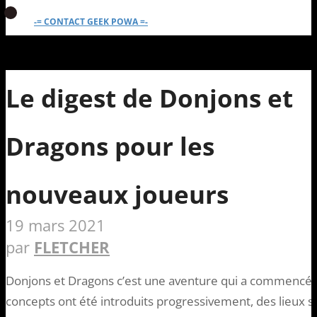
-= CONTACT GEEK POWA =-
Le digest de Donjons et
Dragons pour les
nouveaux joueurs
19 mars 2021
par
FLETCHER
Donjons et Dragons c’est une aventure qui a commencé
concepts ont été introduits progressivement, des lieux 