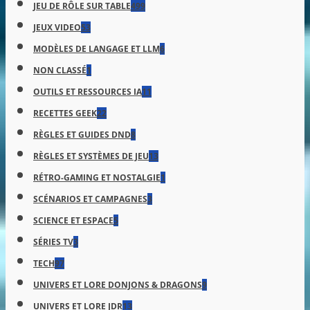
JEU DE RÔLE SUR TABLE
499
JEUX VIDEO
53
MODÈLES DE LANGAGE ET LLM
6
NON CLASSÉ
1
OUTILS ET RESSOURCES IA
11
RECETTES GEEK
22
RÈGLES ET GUIDES DND
8
RÈGLES ET SYSTÈMES DE JEU
13
RÉTRO-GAMING ET NOSTALGIE
1
SCÉNARIOS ET CAMPAGNES
3
SCIENCE ET ESPACE
5
SÉRIES TV
3
TECH
97
UNIVERS ET LORE DONJONS & DRAGONS
9
UNIVERS ET LORE JDR
13