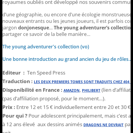
royaumes oubliés ont développé nos souvenirs communs 
d’une géographie, ou encore d’une écologie monstrueuse 
nouveaux entrants ou les jeunes joueurs, il est parfois c
jargon
donjonesque
…
The young adventurer’s collectio
partager ce savoir de la belle manière…
The young adventurer's collection (vo)
Une bonne introduction au grand ancien du jeu de rôles...
Editeur :
Ten Speed Press
Traduction :
LES DEUX PREMIERS TOMES SONT TRADUITS CHEZ 404 É
Disponibilité en France :
,
(lien d’affili
AMAZON
PHILIBERT
(pas d’affiliation proposé, pour le moment…).
Prix :
Entre 12 et 15 € individuellement entre 20 et 30 € l
Pour qui ?
Pour adolescent principalement, mais c’est ass
à 12 ans élevé aux dessins animés
pas
DRAGONS NE DEVRAIT
soit…