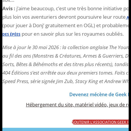
Avis :
j’aime beaucoup, c’est une très bonne initiative pou
plus loin vos aventuriers devront poursuivre leur route
AV
(pour jouer à Donj’ gratuitement en OGL) et probableme
pour en savoir plus sur les royaumes oubliés.
DES ÉPÉES
Mise à jour le 30 mai 2026 : la collection anglaise The Youn
au fil des ans (Monstres & Créatures, Armes & Guerriers, 
Sorts, Bêtes & Béhémoths et des titres plus récents), tandis
404 Éditions s’est arrêtée aux deux premiers tomes. Faits clé
Speed Press, série signée Jim Zub, Stacy King et Andrew Whe
Devenez mécène de Geek 
Hébergement du site, matériel vidéo, jeux de rôl
SOUTENIR L'ASSOCIATION GEEK 