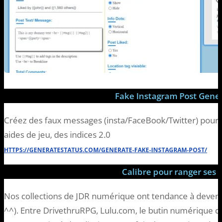
Fake Instagram Post Gene
Créez des faux messages (insta/FaceBook/Twitter) pour 
aides de jeu, des indices 2.0
HTTPS://GENERATESTATUS.COM/GENERATE-FAKE-INSTAGRAM-POST/
Calibre pour ranger ses 
Nos collections de JDR numérique ont tendance à devenir
^^). Entre DrivethruRPG, Lulu.com, le butin numérique 