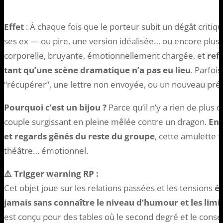
Effet
: À chaque fois que le porteur subit un dégât critiqu
ses ex — ou pire, une version idéalisée… ou encore plus t
corporelle, bruyante, émotionnellement chargée, et
ref
tant qu’une scène dramatique n’a pas eu lieu
. Parfois
“récupérer”, une lettre non envoyée, ou un nouveau pré
Pourquoi c’est un bijou ?
Parce qu’il n’y a rien de plus 
couple surgissant en pleine mêlée contre un dragon.
Ent
et regards gênés du reste du groupe
, cette amulette
théâtre… émotionnel.
⚠️ Trigger warning RP :
Cet objet joue sur les relations passées et les tensions
ém
jamais sans connaître le niveau d’humour et les limi
est conçu pour des tables où le second degré et le cons