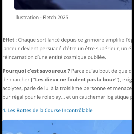
Illustration - Fletch 2025
Effet
: Chaque sort lancé depuis ce grimoire amplifie l’égo 
lanceur devient persuadé d’être un être supérieur, un élu
réincarnation d’une entité cosmique oubliée.
Pourquoi c’est savoureux ?
Parce qu’au bout de quelqu
de marcher
(“Les dieux ne foulent pas la boue”),
exig
acolytes, parle de lui à la troisième personne et menace 
pur régal pour le roleplay… et un cauchemar logistique p
4. Les Bottes de la Course Incontrôlable