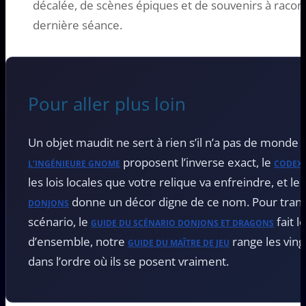
décalée, de scènes épiques et de souvenirs à racon
dernière séance.
Pour aller plus loin
Un objet maudit ne sert à rien s’il n’a pas de monde 
proposent l’inverse exact, le
L’INGÉNIEURE GNOME
CODEX 
les lois locales que votre relique va enfreindre, et l
donne un décor digne de ce nom. Pour trans
DONJONS
scénario, le
fait l
GUIDE DU SCÉNARIO DONJONS ET DRAGONS
d’ensemble, notre
range les ving
GUIDE DU MAÎTRE DE JEU
dans l’ordre où ils se posent vraiment.