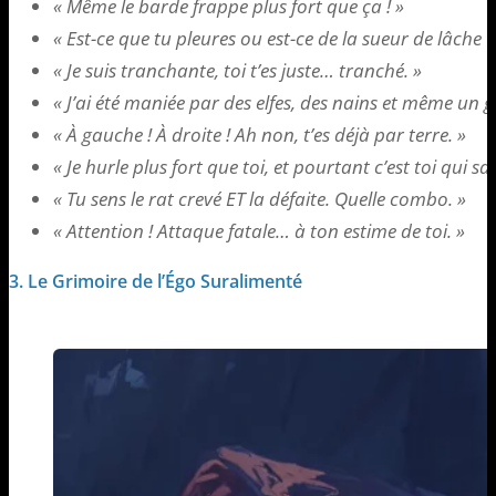
« Même le barde frappe plus fort que ça ! »
« Est-ce que tu pleures ou est-ce de la sueur de lâche ?
« Je suis tranchante, toi t’es juste… tranché. »
« J’ai été maniée par des elfes, des nains et même un go
« À gauche ! À droite ! Ah non, t’es déjà par terre. »
« Je hurle plus fort que toi, et pourtant c’est toi qui sa
« Tu sens le rat crevé ET la défaite. Quelle combo. »
« Attention ! Attaque fatale… à ton estime de toi. »
3. Le Grimoire de l’Égo Suralimenté