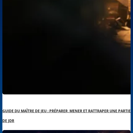
GUIDE DU MAÎTRE DE JEU : PRÉPARER, MENER ET RATTRAPER UNE PARTIE
DE JDR