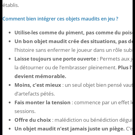
établis.
Comment bien intégrer ces objets maudits en jeu ?
Utilise-les comme du piment, pas comme du pois
Un bon objet maudit crée des situations, pas des
l’histoire sans enfermer le joueur dans un rôle subi. 
Permets aux jo
Laisse toujours une porte ouverte :
la détourner ou de l’embrasser pleinement.
Plus l’o
devient mémorable.
Moins, c’est mieux
: un seul objet bien pensé vaut
d’artefacts pétés.
Fais monter la tension
: commence par un effet lége
sessions.
Offre du choix
: malédiction ou bénédiction déguis
Un objet maudit n’est jamais juste un piège.
C’es