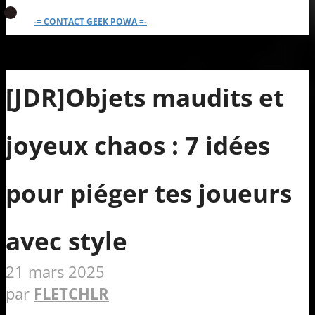
-= CONTACT GEEK POWA =-
[JDR]Objets maudits et
joyeux chaos : 7 idées
pour piéger tes joueurs
avec style
21 mars 2025
par
FLETCHLR