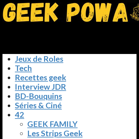
Jeux de Roles
Tech
Recettes geek
Interview JDR
BD-Bouquins
Séries & Ciné
42
GEEK FAMILY
Les Strips Geek