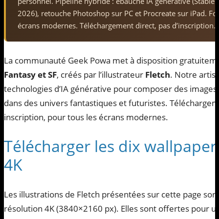
personnel. Pipeline hybride : ébauche IA générative (Stable
2026), retouche Photoshop sur PC et Procreate sur iPad. F
écrans modernes. Téléchargement direct, pas d’inscription.
La communauté Geek Powa met à disposition gratuiteme
Fantasy et SF
, créés par l’illustrateur
Fletch
. Notre artist
technologies d’IA générative pour composer des images 
dans des univers fantastiques et futuristes. Téléchargem
inscription, pour tous les écrans modernes.
Télécharger les dix wallpaper
4K
Les illustrations de Fletch présentées sur cette page son
résolution 4K (3840×2160 px). Elles sont offertes pour 