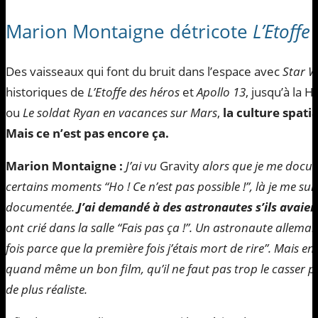
Marion Montaigne détricote
L’Etoffe
Des vaisseaux qui font du bruit dans l’espace avec
Star W
historiques de
L’Etoffe des héros
et
Apollo 13
, jusqu’à la 
ou
Le soldat Ryan en vacances sur Mars
,
la culture spati
Mais ce n’est pas encore ça.
Marion Montaigne :
J’ai vu
Gravity
alors que je me docum
certains moments “Ho ! Ce n’est pas possible !”, là je me suis
documentée.
J’ai demandé à des astronautes s’ils avaient
ont crié dans la salle “Fais pas ça !”. Un astronaute allemand
fois parce que la première fois j’étais mort de rire”. Mais e
quand même un bon film, qu’il ne faut pas trop le casser 
de plus réaliste.