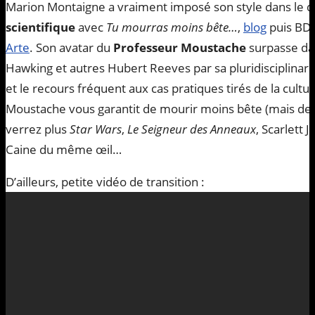
Marion Montaigne a vraiment imposé son style dans le 
scientifique
avec
Tu mourras moins bête…
,
blog
puis BD
Arte
. Son avatar du
Professeur Moustache
surpasse da
Hawking et autres Hubert Reeves par sa pluridisciplinarité
et le recours fréquent aux cas pratiques tirés de la cultu
Moustache vous garantit de mourir moins bête (mais d
verrez plus
Star Wars
,
Le Seigneur des Anneaux
, Scarlett 
Caine du même œil…
D’ailleurs, petite vidéo de transition :