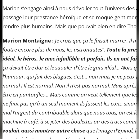
Marion s’engage ainsi à nous dévoiler tout l’univers des a
passage leur prestance héroïque et se moque gentiment d
rendre plus humains. Mais que pouvait bien en dire Thom
Marion Montaigne :
Je crois que ça le faisait marrer. Il 
foutre encore plus de nous, les astronautes”.
Toute la press
idéal, le héros, le mec infaillible et parfait. Ils en ont f
ça devait être dur et le saouler d’être le gars idéal… Alors q
l’humour, qui fait des blagues, c’est… non mais je ne peux p
normal ! Il est normal. Non il n’est pas normal. Mais après 
être en pantoufles… Mais comme on veut tellement que les a
ne faut pas qu’à un seul moment ils fassent les cons, sinon ce
mal l’argent du contribuable alors que nous tous, on est l
machine à café, à se jeter des boulettes ou des trucs com
voulait aussi montrer autre chose
que l’image d’Epinal, l