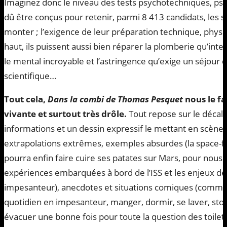
Imaginez donc le niveau des tests psychotechniques, ps
dû être conçus pour retenir, parmi 8 413 candidats, les s
monter ; l’exigence de leur préparation technique, physi
haut, ils puissent aussi bien réparer la plomberie qu’inte
le mental incroyable et l’astringence qu’exige un séjour d
scientifique…
Tout cela,
Dans la combi de Thomas Pesquet
nous le fa
vivante et surtout très drôle.
Tout repose sur le décala
informations et un dessin expressif le mettant en scèn
extrapolations extrêmes, exemples absurdes (la space-f
pourra enfin faire cuire ses patates sur Mars, pour nous 
expériences embarquées à bord de l’ISS et les enjeux d
impesanteur), anecdotes et situations comiques (comme
quotidien en impesanteur, manger, dormir, se laver, sto
évacuer une bonne fois pour toute la question des toilett