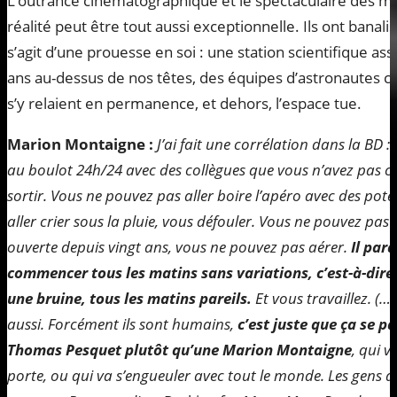
L’outrance cinématographique et le spectaculaire des méd
réalité peut être tout aussi exceptionnelle. Ils ont banalis
s’agit d’une prouesse en soi : une station scientifique as
ans au-dessus de nos têtes, des équipes d’astronautes c
s’y relaient en permanence, et dehors, l’espace tue.
Marion Montaigne :
J’ai fait une corrélation dans la BD 
au boulot 24h/24 avec des collègues que vous n’avez pas ch
sortir. Vous ne pouvez pas aller boire l’apéro avec des potes
aller crier sous la pluie, vous défouler. Vous ne pouvez pas 
ouverte depuis vingt ans, vous ne pouvez pas aérer.
Il para
commencer tous les matins sans variations, c’est-à-dire 
une bruine, tous les matins pareils.
Et vous travaillez. (…)
aussi. Forcément ils sont humains,
c’est juste que ça se 
Thomas Pesquet plutôt qu’une Marion Montaigne
, qui v
porte, ou qui va s’engueuler avec tout le monde. Les gens au