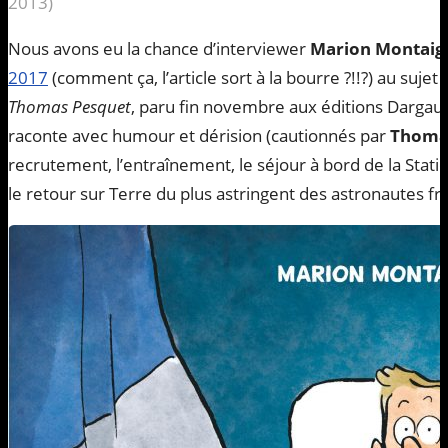
2013)
Nous avons eu la chance d’interviewer
Marion Montaig
2017
(comment ça, l’article sort à la bourre ?!!?) au suje
Thomas Pesquet
, paru fin novembre aux éditions Dargau
raconte avec humour et dérision (cautionnés par
Thoma
recrutement, l’entraînement, le séjour à bord de la Statio
le retour sur Terre du plus astringent des astronautes fr