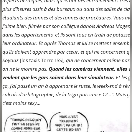
aspects héroïques, alors qu’ils ont des entrainements très 
plus d’heures assis à des bureaux ou dans des salles de cl
étudiants des tonnes et des tonnes de procédures. Vous av
j’aime bien, filmée par son collègue danois Andreas Mogensen
dans les appartements, et ils sont tous en train de potasser
leur ordinateur. Et après Thomas et lui se mettent ensemble
qu’ils doivent apprendre par cœur, et qui ne concernent qu
Soyouz
[les taxis Terre-ISS]
, qui ne concernent même pas e
on ne le montre pas.
Quand les caméras viennent, elles v
veulent que les gars soient dans leur simulateur.
Et les g
ça, j’ai passé un an à apprendre le russe, le week-end à révi
calculs d’orbitographie, de la trigo puissance 12…”. Mais ç
c’est moins sexy…