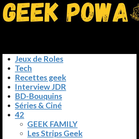
Jeux de Roles
Tech
Recettes geek
Interview JDR
BD-Bouquins
Séries & Ciné
42
GEEK FAMILY
Les Strips Geek