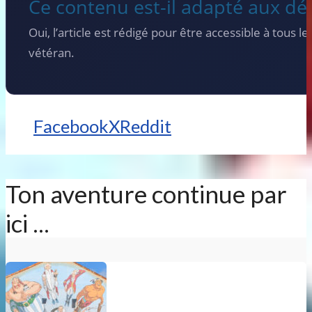
Ce contenu est-il adapté aux dé
Oui, l’article est rédigé pour être accessible à tous l
vétéran.
Facebook
X
Reddit
Ton aventure continue par
ici ...