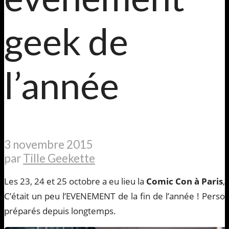
geek de
l’année
3 novembre 2015
par
Tille Geekette
Les 23, 24 et 25 octobre a eu lieu la
Comic Con à Paris
,
C’était un peu l’EVENEMENT de la fin de l’année ! Per
préparés depuis longtemps.