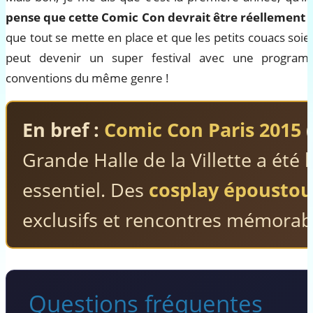
pense que cette Comic Con devrait être réellement in
que tout se mette en place et que les petits couacs soien
peut devenir un super festival avec une programma
conventions du même genre !
En bref :
Comic Con Paris 2015
(
Grande Halle de la Villette a été
essentiel. Des
cosplay époustou
exclusifs et rencontres mémorabl
Questions fréquentes