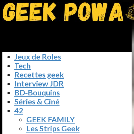
Jeux de Roles
Tech
Recettes geek
Interview JDR
BD-Bouquins
Séries & Ciné
42
GEEK FAMILY
Les Strips Geek