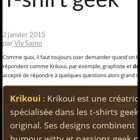
2 janvier 2015
par
Viv Samo
Comme quoi, il faut toujours oser demander quand on bl
répondent comme Krikoui, par exemple, graphiste et
de
accepté de répondre à quelques questions alors grand mer
Krikoui
: Krikoui est une créatri
spécialisée dans les t-shirts gee
original. Ses designs combinent 
humour witty et passions geek p