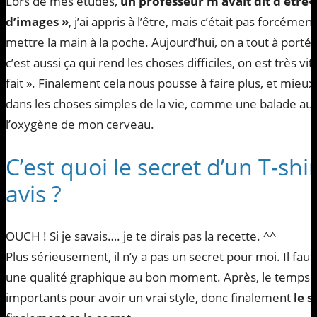
Lors de mes études,
un professeur m’avait dit d’être
d’images »
, j’ai appris à l’être, mais c’était pas forcément 
mettre la main à la poche. Aujourd’hui, on a tout à porté
c’est aussi ça qui rend les choses difficiles, on est très vit
fait ». Finalement cela nous pousse à faire plus, et mieux. 
dans les choses simples de la vie, comme une balade au bo
l’oxygène de mon cerveau.
C’est quoi le secret d’un T-shi
avis ?
OUCH ! Si je savais…. je te dirais pas la recette. ^^
Plus sérieusement, il n’y a pas un secret pour moi. Il faut 
une qualité graphique au bon moment. Après, le temps et
importants pour avoir un vrai style, donc finalement
le s