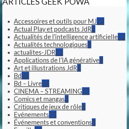
ARTICLES GEEK POWA
Accessoires et outils pour MJ
12
Actual Play et podcasts JdR
1
Actualités de l’intelligence artificielle
12
Actualités technologiques
9
actualites-JDR
13
Applications de l’IA générative
9
Art et illustrations JdR
1
Bd
38
Bd – Livre
24
CINEMA – STREAMING
37
Comics et mangas
3
Critiques de jeux de rôle
8
Evénements
73
Événements et conventions
3