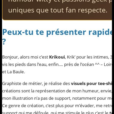
uniques que tout fan respecte.
Peux-tu te présenter rapid
?
Bonjour, alors moi c’est
Krikoui
, Krik’ pour les intimes, 3
vis les pieds dans l’eau, enfin…. près de l’océan ^^ – Loir
et La Baule.
Graphiste de métier, je réalise des
visuels pour tee-shir
créations sont la représentation de mon humeur, envie
mon illustration n’a pas de support, notamment pour mes
Ce genre de création, c’est plus pour m’évader, me retro
support qui me défoule, qui me stimule le plus c’est le
te