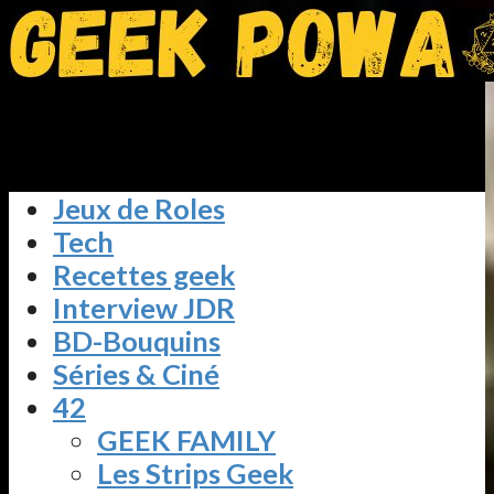
Jeux de Roles
Tech
Recettes geek
Interview JDR
BD-Bouquins
Séries & Ciné
42
GEEK FAMILY
Les Strips Geek