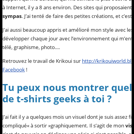
à Internet, il y a 8 ans environ. Des sites qui proposaient
sympas
. J’ai tenté de faire des petites créations, et c’
J’ai aussi beaucoup appris et amélioré mon style avec les
développer chaque jour avec l’environnement qui m’ent
télé, graphisme, photo….
Retrouvez le travail de Krikoui sur
http://krikouiworld.b
Facebook
!
Tu peux nous montrer que
de t-shirts geeks à toi ?
J’ai fait il y a quelques mois un visuel dont je suis assez fiè
compliqué« à sortir »graphiquement. Il s’agit de mon
vis