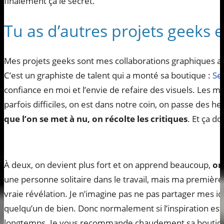
finalement ça le secret.
Tu as d’autres projets geeks 
Mes projets geeks sont mes collaborations graphiques 
C’est un graphiste de talent qui a monté sa boutique :
Se
confiance en moi et l’envie de refaire des visuels. Les mét
parfois difficiles, on est dans notre coin, on passe des h
que l’on se met à nu, on récolte les critiques
. Et ça do
À deux, on devient plus fort et on apprend beaucoup,
on
une personne solitaire dans le travail, mais ma première
vraie révélation. Je n’imagine pas ne pas partager mes idé
quelqu’un de bien. Donc normalement si l’inspiration est 
longtemps. Je vous recommande chaudement sa boutique