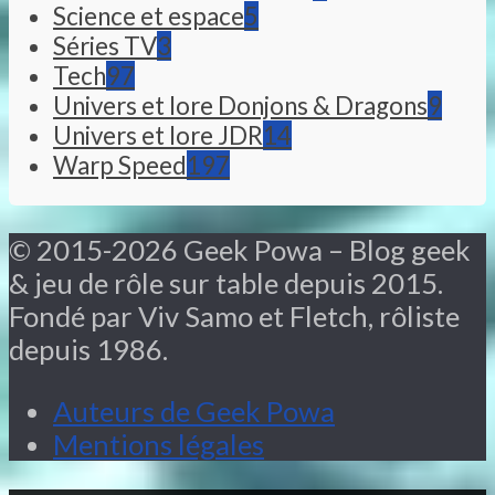
Science et espace
5
Séries TV
3
Tech
97
Univers et lore Donjons & Dragons
9
Univers et lore JDR
14
Warp Speed
197
© 2015-2026 Geek Powa – Blog geek
& jeu de rôle sur table depuis 2015.
Fondé par Viv Samo et Fletch, rôliste
depuis 1986.
Auteurs de Geek Powa
Mentions légales