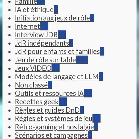
Famille
54
IA et éthique
6
Initiation aux jeux de rôle
4
Internet
75
Interview JDR
68
JdR indépendants
6
JdR pour enfants et familles
3
Jeu de rôle sur table
499
Jeux VIDEO
53
Modèles de langage et LLM
6
Non classé
1
Outils et ressources IA
11
Recettes geek
22
Règles et guides DnD
8
Règles et systèmes de jeu
13
Rétro-gaming et nostalgie
1
Scénarios et campagnes
3