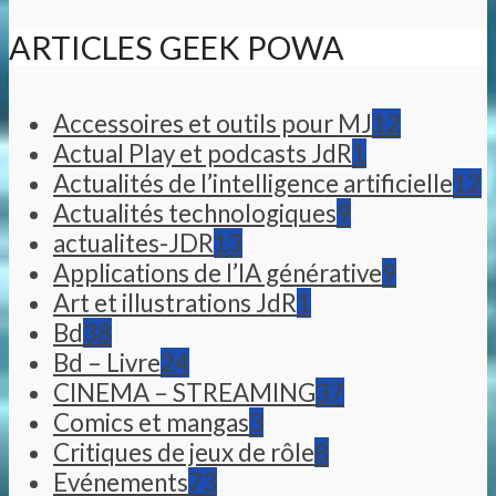
ARTICLES GEEK POWA
Accessoires et outils pour MJ
12
Actual Play et podcasts JdR
1
Actualités de l’intelligence artificielle
12
Actualités technologiques
9
actualites-JDR
13
Applications de l’IA générative
9
Art et illustrations JdR
1
Bd
38
Bd – Livre
24
CINEMA – STREAMING
37
Comics et mangas
3
Critiques de jeux de rôle
8
Evénements
73