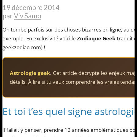
19 décembre 2014
par
Viv Samo
On tombe parfois sur des choses bizarres en ligne, au d
exemple. En exclusivité voici le
Zodiaque Geek
traduit e
geekzodiac.com) !
Astrologie geek
. Cet article décrypte les enjeux maj
détails. À lire si tu veux comprendre les vraies tenda
Et toi t’es quel signe astrolog
Il fallait y penser, prendre 12 années emblématiques pou