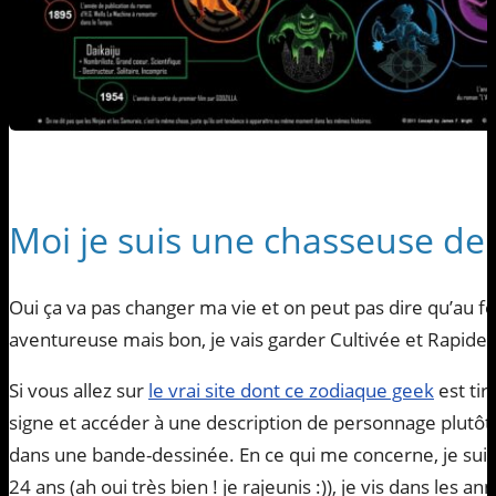
Moi je suis une chasseuse de 
Oui ça va pas changer ma vie et on peut pas dire qu’au f
aventureuse mais bon, je vais garder Cultivée et Rapide
Si vous allez sur
le vrai site dont ce zodiaque geek
est tir
signe et accéder à une description de personnage plutôt
dans une bande-dessinée. En ce qui me concerne, je suis
24 ans (ah oui très bien ! je rajeunis :)), je vis dans les an