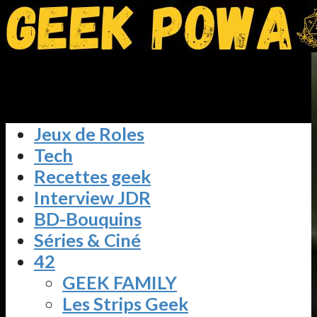
Jeux de Roles
Tech
Recettes geek
Interview JDR
BD-Bouquins
Séries & Ciné
42
GEEK FAMILY
Les Strips Geek