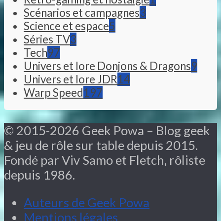
Scénarios et campagnes
3
Science et espace
5
Séries TV
3
Tech
97
Univers et lore Donjons & Dragons
9
Univers et lore JDR
14
Warp Speed
197
© 2015-2026 Geek Powa – Blog geek
& jeu de rôle sur table depuis 2015.
Fondé par Viv Samo et Fletch, rôliste
depuis 1986.
Auteurs de Geek Powa
Mentions légales