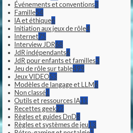
Événements et conventions
3
Famille
54
IA et éthique
6
Initiation aux jeux de rôle
4
Internet
75
Interview JDR
68
JdR indépendants
6
JdR pour enfants et familles
3
Jeu de rôle sur table
499
Jeux VIDEO
53
Modèles de langage et LLM
6
Non classé
1
Outils et ressources IA
11
Recettes geek
22
Règles et guides DnD
8
Règles et systèmes de jeu
13
Rétro-gaming et nostalgie
1