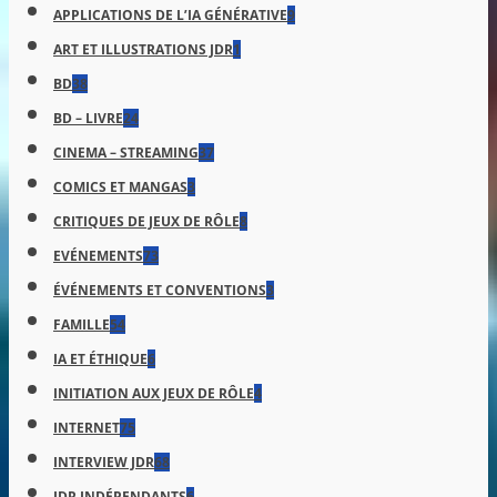
APPLICATIONS DE L’IA GÉNÉRATIVE
9
ART ET ILLUSTRATIONS JDR
1
BD
38
BD – LIVRE
24
CINEMA – STREAMING
37
COMICS ET MANGAS
3
CRITIQUES DE JEUX DE RÔLE
8
EVÉNEMENTS
73
ÉVÉNEMENTS ET CONVENTIONS
3
FAMILLE
54
IA ET ÉTHIQUE
6
INITIATION AUX JEUX DE RÔLE
4
INTERNET
75
INTERVIEW JDR
68
JDR INDÉPENDANTS
6