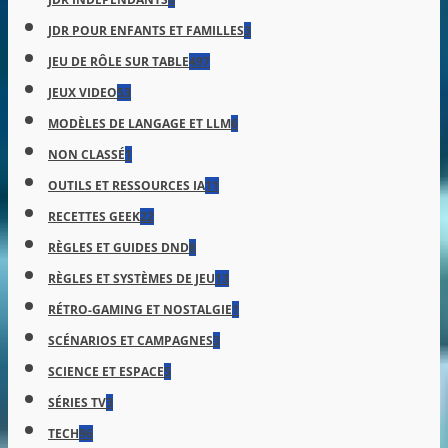
JDR POUR ENFANTS ET FAMILLES
3
JEU DE RÔLE SUR TABLE
497
JEUX VIDEO
53
MODÈLES DE LANGAGE ET LLM
6
NON CLASSÉ
1
OUTILS ET RESSOURCES IA
11
RECETTES GEEK
22
RÈGLES ET GUIDES DND
8
RÈGLES ET SYSTÈMES DE JEU
13
RÉTRO-GAMING ET NOSTALGIE
1
SCÉNARIOS ET CAMPAGNES
3
SCIENCE ET ESPACE
5
SÉRIES TV
3
TECH
96