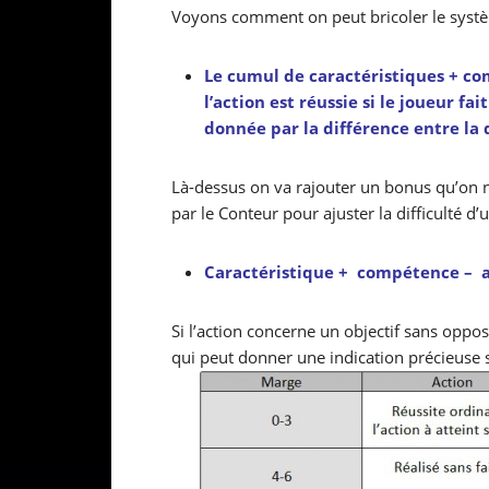
Voyons comment on peut bricoler le systè
Le cumul de caractéristiques + c
l’action est réussie si le joueur fai
donnée par la différence entre la
Là-dessus on va rajouter un bonus qu’o
par le Conteur pour ajuster la difficulté d’
Caractéristique + compétence – 
Si l’action concerne un objectif sans oppo
qui peut donner une indication précieuse su