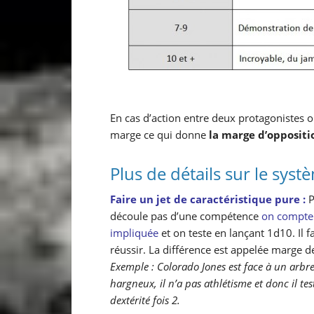
En cas d’action entre deux protagonistes on
marge ce qui donne
la marge d’oppositi
Plus de détails sur le sys
Faire un jet de caractéristique pure :
P
découle pas d’une compétence
on compte 
impliquée
et on teste en lançant 1d10. Il 
réussir. La différence est appelée marge de
Exemple : Colorado Jones est face à un arbr
hargneux, il n’a pas athlétisme et donc il t
dextérité fois 2.