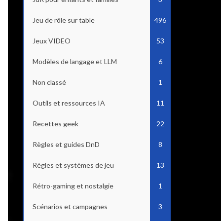
Jeu de rôle sur table
496
Jeux VIDEO
53
Modèles de langage et LLM
6
Non classé
1
Outils et ressources IA
11
Recettes geek
22
Règles et guides DnD
8
Règles et systèmes de jeu
13
Rétro-gaming et nostalgie
1
Scénarios et campagnes
3