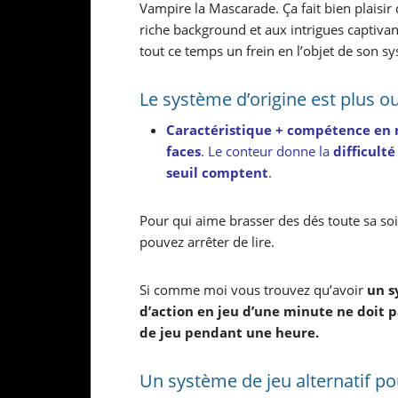
Vampire la Mascarade. Ça fait bien plaisir 
riche background et aux intrigues captivant
tout ce temps un frein en l’objet de son s
Le système d’origine est plus o
Caractéristique + compétence en 
faces
. Le conteur donne la
difficulté
seuil comptent
.
Pour qui aime brasser des dés toute sa soi
pouvez arrêter de lire.
Si comme moi vous trouvez qu’avoir
un s
d’action en jeu d’une minute ne doit 
de jeu pendant une heure.
Un système de jeu alternatif 