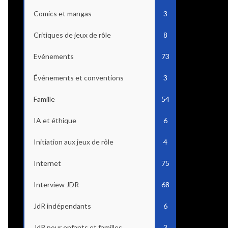
Comics et mangas
3
Critiques de jeux de rôle
8
Evénements
73
Événements et conventions
3
Famille
54
IA et éthique
6
Initiation aux jeux de rôle
4
Internet
75
Interview JDR
68
JdR indépendants
6
JdR pour enfants et familles
3