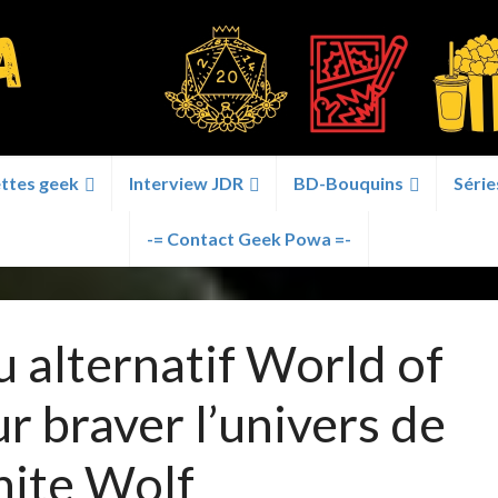
ttes geek
Interview JDR
BD-Bouquins
Série
-= Contact Geek Powa =-
 alternatif World of
r braver l’univers de
ite Wolf