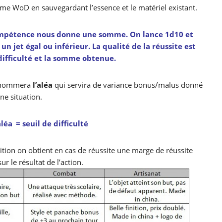
me WoD en sauvegardant l’essence et le matériel existant.
ompétence nous donne une somme. On lance 1d10 et
t un jet égal ou inférieur. La qualité de la réussite est
 difficulté et la somme obtenue.
n nommera
l’aléa
qui servira de variance bonus/malus donné
une situation.
aléa
= seuil de difficulté
sition on obtient en cas de réussite une marge de réussite
r le résultat de l’action.