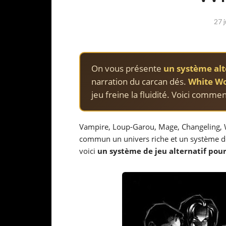
27 
On vous présente
un système alt
narration du carcan dés.
White Wo
jeu freine la fluidité. Voici commen
Vampire, Loup-Garou, Mage, Changeling, W
commun un univers riche et un système de 
voici
un système de jeu alternatif pour