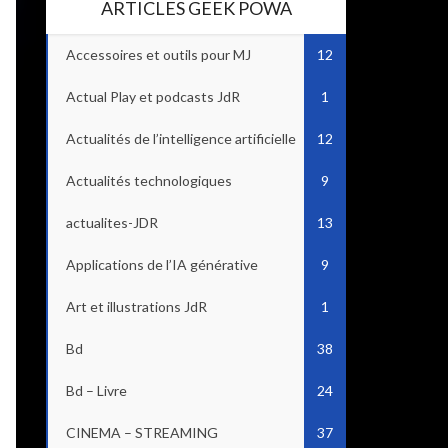
ARTICLES GEEK POWA
Accessoires et outils pour MJ
12
Actual Play et podcasts JdR
1
Actualités de l’intelligence artificielle
12
Actualités technologiques
9
actualites-JDR
13
Applications de l’IA générative
9
Art et illustrations JdR
1
Bd
38
Bd – Livre
24
CINEMA – STREAMING
37