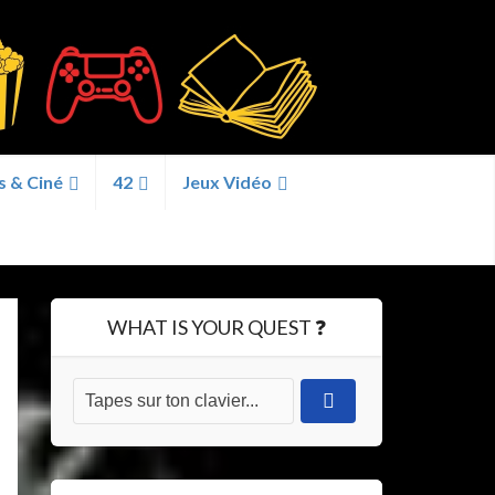
s & Ciné
42
Jeux Vidéo
WHAT IS YOUR QUEST ❓