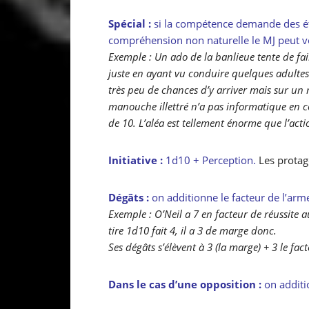
Spécial :
si la compétence demande des é
compréhension non naturelle le MJ peut v
Exemple : Un ado de la banlieue tente de fa
juste en ayant vu conduire quelques adultes (ag
très peu de chances d’y arriver mais sur u
manouche illettré n’a pas informatique en c
de 10. L’aléa est tellement énorme que l’acti
Initiative :
1d10 + Perception.
Les protago
Dégâts :
on additionne le facteur de l’arme
Exemple : O’Neil a 7 en facteur de réussite a
tire 1d10 fait 4, il a 3 de marge donc.
Ses dégâts s’élèvent à 3 (la marge) + 3 le fac
Dans le cas d’une opposition :
on additi