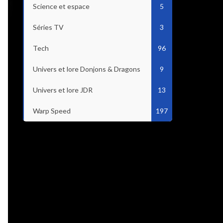
Science et espace
5
Séries TV
3
Tech
96
Univers et lore Donjons & Dragons
9
Univers et lore JDR
13
Warp Speed
197