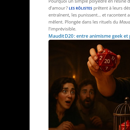
Pourquoi un simple polyèdre en résine dé
d’amour ?
prêtent à leurs dés
LES RÔLISTES
entraînent, les punissent… et racontent a
mêlent. Plongée dans les rituels du
Maud
l’imprévisible.
Maudit D20 : entre animisme geek et