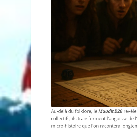
Au‑delà du folklore, le
Maudit D20
révèle 
collectifs, ils transforment l’angoisse de
micro‑histoire que l’on racontera longte