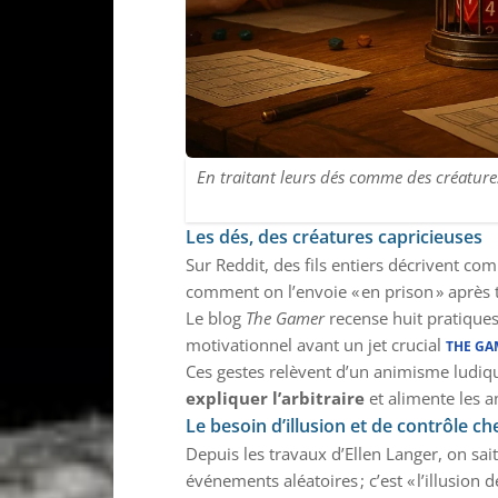
En traitant leurs dés comme des créatures
Les dés, des créatures capricieuses
Sur Reddit, des fils entiers décrivent co
comment on l’envoie « en prison » aprè
Le blog
The Gamer
recense huit pratiques
motivationnel avant un jet crucial
THE GA
Ces gestes relèvent d’un animisme ludiq
expliquer l’arbitraire
et alimente les a
Le besoin d’illusion et de contrôle che
Depuis les travaux d’Ellen Langer, on sai
événements aléatoires ; c’est « l’illusion 