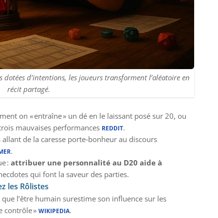
 dotées d’intentions, les joueurs transforment l’aléatoire en
récit partagé.
mment on « entraîne » un dé en le laissant posé sur 20, ou
s trois mauvaises performances
.
REDDIT
 allant de la caresse porte‑bonheur au discours
.
MER
ue :
attribuer une personnalité au D20 aide à
necdotes qui font la saveur des parties.
z les Rôlistes
t que l’être humain surestime son influence sur les
de contrôle »
.
WIKIPEDIA