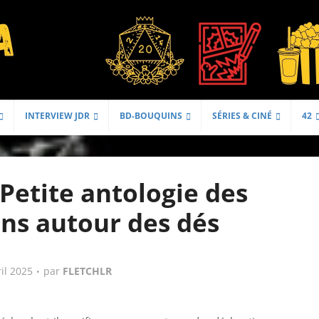
INTERVIEW JDR
BD-BOUQUINS
SÉRIES & CINÉ
42
Petite antologie des
ons autour des dés
ril 2025
par
FLETCHLR