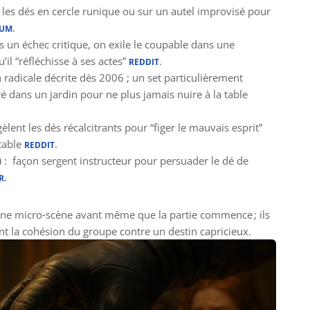
 les dés en cercle runique ou sur un autel improvisé pour
.
IUM
s un échec critique, on exile le coupable dans une
’il “réfléchisse à ses actes”
.
REDDIT
n radicale décrite dès 2006 ; un set particulièrement
é dans un jardin pour ne plus jamais nuire à la table
gèlent les dés récalcitrants pour “figer le mauvais esprit”
 table
.
REDDIT
)
: façon sergent instructeur pour persuader le dé de
R.
t une micro‑scène avant même que la partie commence ; ils
cent la cohésion du groupe contre un destin capricieux.