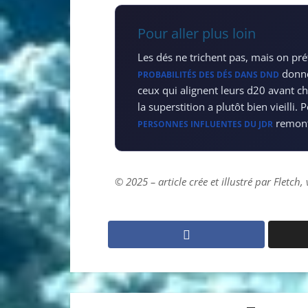
Pour aller plus loin
Les dés ne trichent pas, mais on préf
donne 
PROBABILITÉS DES DÉS DANS DND
ceux qui alignent leurs d20 avant cha
la superstition a plutôt bien vieilli. 
remont
PERSONNES INFLUENTES DU JDR
© 2025 – article crée et illustré par Fletch