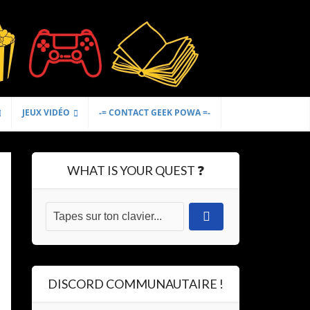
JEUX VIDÉO
-= CONTACT GEEK POWA =-
WHAT IS YOUR QUEST ❓
DISCORD COMMUNAUTAIRE !