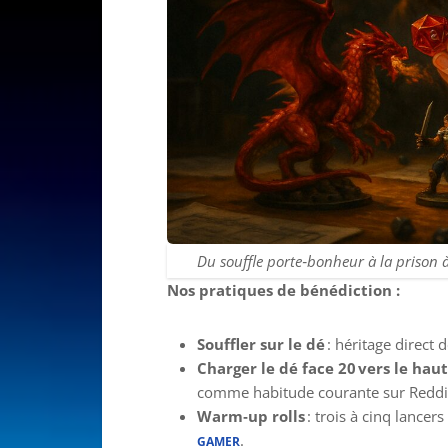
Du souffle porte‑bonheur à la prison 
Nos pratiques de bénédiction :
Souffler sur le dé
: héritage direct d
Charger le dé face 20 vers le haut
comme habitude courante sur Reddi
Warm‑up rolls
: trois à cinq lance
.
GAMER