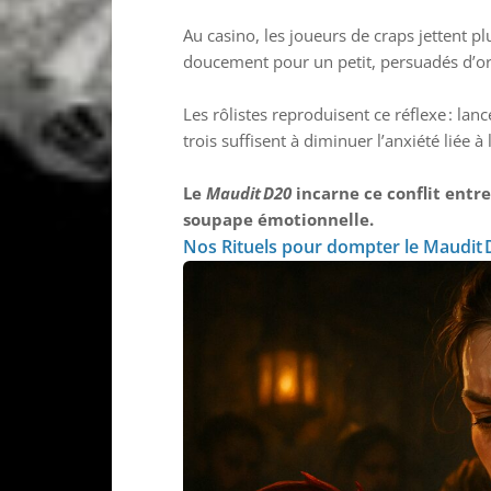
Au casino, les joueurs de craps jettent p
doucement pour un petit, persuadés d’ori
Les rôlistes reproduisent ce réflexe : la
trois suffisent à diminuer l’anxiété liée 
Le
Maudit D20
incarne ce conflit entre 
soupape émotionnelle.
Nos Rituels pour dompter le Maudit 