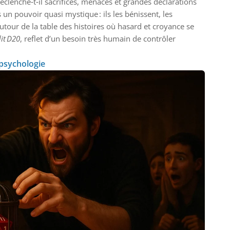
clenche‑t‑il sacrifices, menaces et grandes déclarations
 un pouvoir quasi mystique : ils les bénissent, les
utour de la table des histoires où hasard et croyance se
it D20
, reflet d’un besoin très humain de contrôler
 psychologie