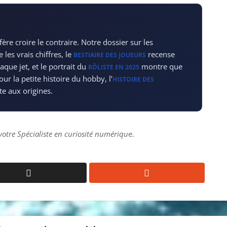
ère croire le contraire. Notre dossier sur les
les vrais chiffres, le
recense
BESTIAIRE DES JOUEURS
que jet, et le portrait du
montre que
RÔLISTE EN 2025
Pour la petite histoire du hobby, l’
HISTOIRE DES
e aux origines.
, votre Spécialiste en curiosité numériqu
e.