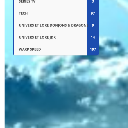
SÉRIES TV
3
TECH
97
UNIVERS ET LORE DONJONS & DRAGONS
9
UNIVERS ET LORE JDR
14
WARP SPEED
197