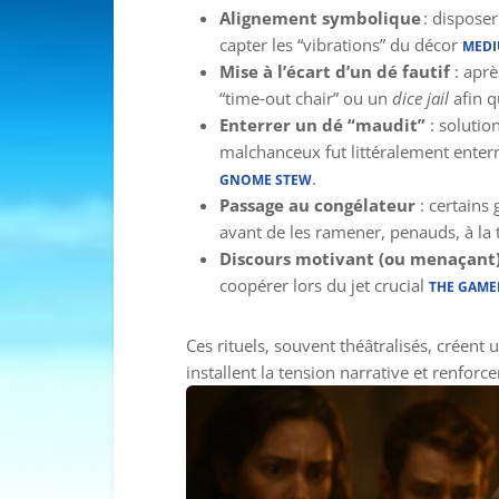
Alignement symbolique
: disposer
capter les “vibrations” du décor
MED
Mise à l’écart d’un dé fautif
: aprè
“time‑out chair” ou un
dice jail
afin qu
Enterrer un dé “maudit”
: solutio
malchanceux fut littéralement enterr
.
GNOME STEW
Passage au congélateur
: certains 
avant de les ramener, penauds, à la
Discours motivant (ou menaçant
coopérer lors du jet crucial
THE GAME
Ces rituels, souvent théâtralisés, créen
installent la tension narrative et renfor