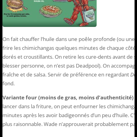
On fait chauffer l’huile dans une poêle profonde (ou une f
frire les chimichangas quelques minutes de chaque côté, j
dorés et croustillants. On retire les cure-dents avant de 
blesser personne, on n’est pas Deadpool). On accompa
fraîche et de salsa. Servir de préférence en regardant
De
fond.
Variante four (moins de gras, moins d’authenticité) :
lancer dans la friture, on peut enfourner les chimichang
minutes après les avoir badigeonnés d’un peu d’huile. C’es
plus raisonnable. Wade n’approuverait probablement pas,