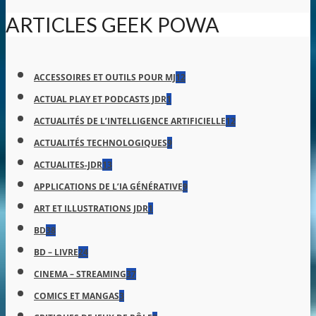
ARTICLES GEEK POWA
ACCESSOIRES ET OUTILS POUR MJ
12
ACTUAL PLAY ET PODCASTS JDR
1
ACTUALITÉS DE L’INTELLIGENCE ARTIFICIELLE
12
ACTUALITÉS TECHNOLOGIQUES
9
ACTUALITES-JDR
13
APPLICATIONS DE L’IA GÉNÉRATIVE
9
ART ET ILLUSTRATIONS JDR
1
BD
38
BD – LIVRE
24
CINEMA – STREAMING
37
COMICS ET MANGAS
3