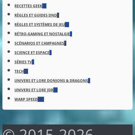
RECETTES GEEK
22
RÈGLES ET GUIDES DND
8
RÈGLES ET SYSTÈMES DE JEU
13
RÉTRO-GAMING ET NOSTALGIE
1
SCÉNARIOS ET CAMPAGNES
3
SCIENCE ET ESPACE
5
SÉRIES TV
3
TECH
97
UNIVERS ET LORE DONJONS & DRAGONS
9
UNIVERS ET LORE JDR
14
WARP SPEED
197
© 2015-2026