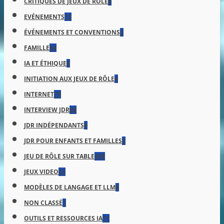
CRITIQUES DE JEUX DE RÔLE
8
EVÉNEMENTS
73
ÉVÉNEMENTS ET CONVENTIONS
3
FAMILLE
54
IA ET ÉTHIQUE
6
INITIATION AUX JEUX DE RÔLE
4
INTERNET
75
INTERVIEW JDR
68
JDR INDÉPENDANTS
6
JDR POUR ENFANTS ET FAMILLES
3
JEU DE RÔLE SUR TABLE
499
JEUX VIDEO
53
MODÈLES DE LANGAGE ET LLM
6
NON CLASSÉ
1
OUTILS ET RESSOURCES IA
11