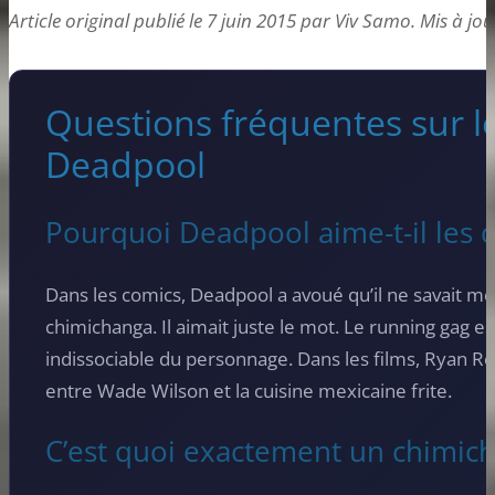
Article original publié le 7 juin 2015 par Viv Samo. Mis à jour
Questions fréquentes sur le
Deadpool
Pourquoi Deadpool aime-t-il les 
Dans les comics, Deadpool a avoué qu’il ne savait m
chimichanga. Il aimait juste le mot. Le running gag es
indissociable du personnage. Dans les films, Ryan Rey
entre Wade Wilson et la cuisine mexicaine frite.
C’est quoi exactement un chimic