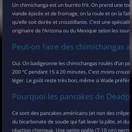
Un chimichanga est un burrito frit. On prend une torti
viande épicée et de fromage, on la roule et on la fait f
qu’elle soit dorée et croustillante. C’est une spéciali
originaire de l’Arizona ou du Mexique selon les sourc
Peut-on faire des chimichangas a
Oui. On badigeonne les chimichangas roulés d’un peu
200 °C pendant 15 à 20 minutes. C’est moins croustill
léger. Le goût reste très bon, même si Wade préférera
Pourquoi les pancakes de Deadpoo
Ce sont des pancakes américains (et non des crêpes f
du bicarbonate de soude qui fait lever la pâte, et du
réaction chimique. Une petite poêle (7-10 cm) perme