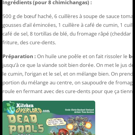
Ingrédients (pour 8 chimichangas) :
500 g de bœuf haché, 6 cuillères à soupe de sauce toma
gousses d’ail émincées, 1 cuillère à café de cumin, 1 cuillè
café de sel, 8 tortillas de blé, du fromage râpé (cheddar 
friture, des cure-dents.
Préparation :
On huile une poêle et on fait rissoler le
bœ
jusqu’à ce que la viande soit bien dorée. On met le jus d
le cumin, l’origan et le sel, et on mélange bien. On pren
portion du mélange au centre, on saupoudre de fromage r
roule en fermant avec des cure-dents pour que ça tienne