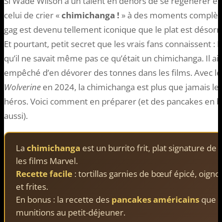
Si Wade Wilson a un talent en dehors de se régénérer et 
celui de crier «
chimichanga !
» à des moments complète
gag est devenu tellement iconique que le plat est désor
Et pourtant, petit secret que les vrais fans connaissent 
qu’il ne savait même pas ce qu’était un chimichanga. Il aim
empêché d’en dévorer des tonnes dans les films. Avec l
Wolverine
en 2024, la chimichanga est plus que jamais le p
héros. Voici comment en préparer (et des pancakes en 
aussi).
La
chimichanga
est un burrito frit, plat signature de
les films Marvel.
Recette facile
: tortillas garnies de bœuf épicé, oign
et frites.
En bonus : la recette des
pancakes américains
que 
munitions au petit-déjeuner.