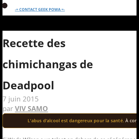
-= CONTACT GEEK POWA =-
Recette des
chimichangas de
Deadpool
7 juin 2015
par
VIV SAMO
L'abus d'alcool est dangereux pour la santé.
À con