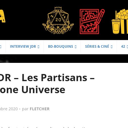
INTERVIEW JDR
BD-BOUQUINS
SÉRIES & CINÉ
42
R – Les Partisans –
one Universe
bre 2020
par
FLETCHER