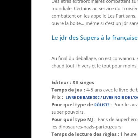
Des êtres extraordinaires combattent sur 
mondiale. Certains au service du Troisième
combattent on les appelle Les Partisans. 
ouvre la boite… même si c’est un jdr san
Le jdr des Supers à la français
Au final du déballage, on est convaincu.
chaud tout l’hivers et le tout pour moin
Éditeur : XII singes
Temps de jeu :
4-5 ans avec le livre de 
Prix :
LIVRE DE BASE 30€ / LIVRE NOIR DE L
Pour quel type de
: Pour les vr
RÔLISTE
super pouvoirs.
Pour quel type MJ
: Fans de Superhéros
les dinosaures-nazis-partouzeurs.
Temps de lecture des règles :
1 heure