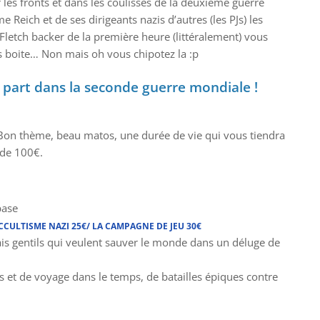
les fronts et dans les coulisses de la deuxième guerre
 Reich et de ses dirigeants nazis d’autres (les PJs) les
Fletch backer de la première heure (littéralement) vous
s boite… Non mais oh vous chipotez la :p
e part dans la seconde guerre mondiale !
 Bon thème, beau matos, une durée de vie qui vous tiendra
s de 100€.
base
’OCCULTISME NAZI 25€/ LA CAMPAGNE DE JEU 30€
ais gentils qui veulent sauver le monde dans un déluge de
 et de voyage dans le temps, de batailles épiques contre