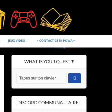
JEUX VIDÉO
-= CONTACT GEEK POWA =-
WHAT IS YOUR QUEST ❓
DISCORD COMMUNAUTAIRE !