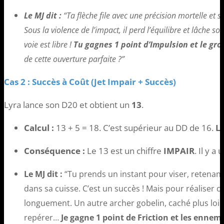
Le MJ dit :
“Ta flèche file avec une précision mortelle et s
Sous la violence de l’impact, il perd l’équilibre et lâche 
voie est libre !
Tu gagnes 1 point d’Impulsion et le gro
de cette ouverture parfaite ?”
Cas 2 : Succès à Coût (Jet Impair + Succès)
Lyra lance son D20 et obtient un
13
.
Calcul :
13 + 5 = 18. C’est supérieur au DD de 16.
L’
Conséquence :
Le 13 est un chiffre
IMPAIR
. Il y a
Le MJ dit :
“Tu prends un instant pour viser, retenant
dans sa cuisse. C’est un succès ! Mais pour réaliser ce
longuement. Un autre archer gobelin, caché plus loin,
repérer…
Je gagne 1 point de Friction et les ennem