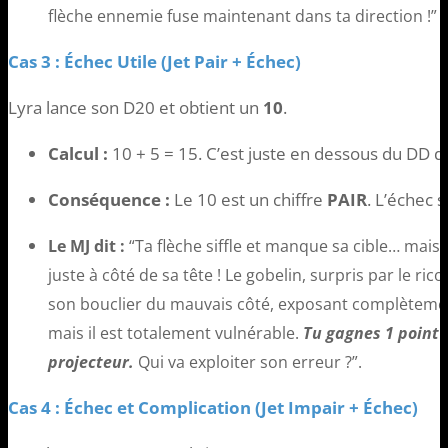
flèche ennemie fuse maintenant dans ta direction !”
Cas 3 : Échec Utile (Jet Pair + Échec)
Lyra lance son D20 et obtient un
10
.
Calcul :
10 + 5 = 15. C’est juste en dessous du DD d
Conséquence :
Le 10 est un chiffre
PAIR
. L’échec 
Le MJ dit :
“Ta flèche siffle et manque sa cible… mais 
juste à côté de sa tête ! Le gobelin, surpris par le ri
son bouclier du mauvais côté, exposant complètement 
mais il est totalement vulnérable.
Tu gagnes 1 point 
projecteur.
Qui va exploiter son erreur ?”.
Cas 4 : Échec et Complication (Jet Impair + Échec)