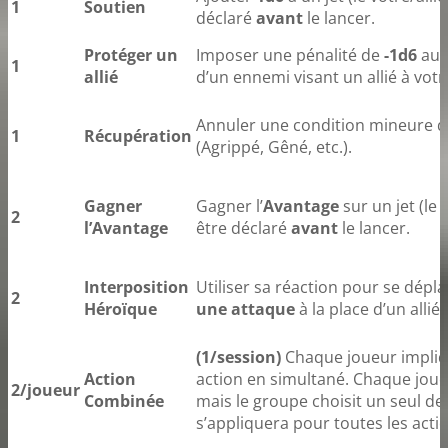
1
Soutien
déclaré
avant
le lancer.
Protéger un
Imposer une pénalité de
-1d6
au j
1
allié
d’un ennemi visant un allié à votr
Annuler une condition mineure q
1
Récupération
(Agrippé, Gêné, etc.).
Gagner
Gagner l’
Avantage
sur un jet (le v
2
l’Avantage
être déclaré
avant
le lancer.
Interposition
Utiliser sa réaction pour se dépl
2
Héroïque
une attaque
à la place d’un allié 
(1/session)
Chaque joueur impliqu
Action
action en simultané. Chaque joue
2/joueur
Combinée
mais le groupe choisit un seul des
s’appliquera pour toutes les acti