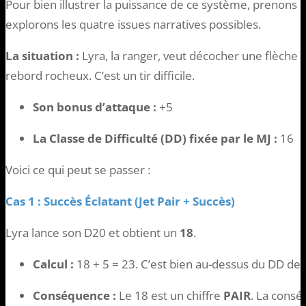
Pour bien illustrer la puissance de ce système, prenons u
explorons les quatre issues narratives possibles.
La situation :
Lyra, la ranger, veut décocher une flèche
rebord rocheux. C’est un tir difficile.
Son bonus d’attaque :
+5
La Classe de Difficulté (DD) fixée par le MJ :
16
Voici ce qui peut se passer :
Cas 1 : Succès Éclatant (Jet Pair + Succès)
Lyra lance son D20 et obtient un
18
.
Calcul :
18 + 5 = 23. C’est bien au-dessus du DD de
Conséquence :
Le 18 est un chiffre
PAIR
. La consé