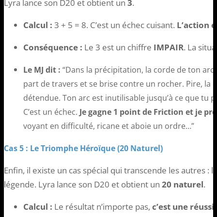
Lyra lance son D20 et obtient un
3
.
Calcul :
3 + 5 = 8. C’est un échec cuisant.
L’action 
Conséquence :
Le 3 est un chiffre
IMPAIR
. La situ
Le MJ dit :
“Dans la précipitation, la corde de ton arc g
part de travers et se brise contre un rocher. Pire, la co
détendue. Ton arc est inutilisable jusqu’à ce que tu 
C’est un échec.
Je gagne 1 point de Friction et je pr
voyant en difficulté, ricane et aboie un ordre…”
Cas 5 : Le Triomphe Héroïque (20 Naturel)
Enfin, il existe un cas spécial qui transcende les autres : 
légende. Lyra lance son D20 et obtient un
20 naturel
.
Calcul :
Le résultat n’importe pas,
c’est une réussi