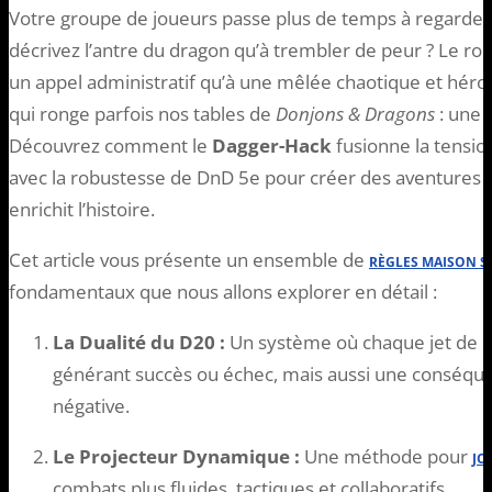
Votre groupe de joueurs passe plus de temps à regarde
décrivez l’antre du dragon qu’à trembler de peur ? Le r
un appel administratif qu’à une mêlée chaotique et héro
qui ronge parfois nos tables de
Donjons & Dragons
: une 
Découvrez comment le
Dagger-Hack
fusionne la tensio
avec la robustesse de DnD 5e pour créer des aventures 
enrichit l’histoire.
Cet article vous présente un ensemble de
RÈGLES MAISON S
fondamentaux que nous allons explorer en détail :
La Dualité du D20 :
Un système où chaque jet de d
générant succès ou échec, mais aussi une conséque
négative.
Le Projecteur Dynamique :
Une méthode pour
JO
combats plus fluides, tactiques et collaboratifs.