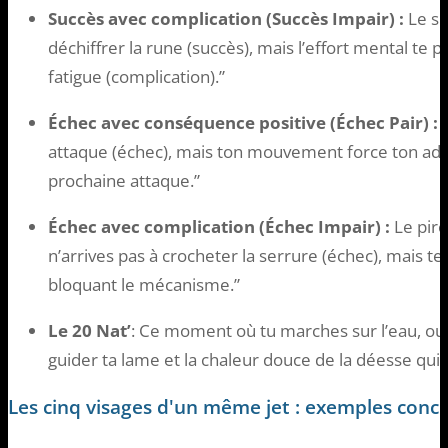
Succès avec complication (Succès Impair) :
Le su
déchiffrer la rune (succès), mais l’effort mental te 
fatigue (complication).”
Échec avec conséquence positive (Échec Pair) :
L
attaque (échec), mais ton mouvement force ton adver
prochaine attaque.”
Échec avec complication (Échec Impair) :
Le pire
n’arrives pas à crocheter la serrure (échec), mais tes 
bloquant le mécanisme.”
Le 20 Nat’
: Ce moment où tu marches sur l’eau, ou 
guider ta lame et la chaleur douce de la déesse qui
Les cinq visages d'un même jet : exemples concr