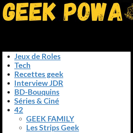
Jeux de Roles
Tech
Recettes geek
Interview JDR
BD-Bouquins
Séries & Ciné
42
GEEK FAMILY
Les Strips Geek