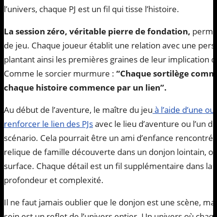
l’univers, chaque PJ est un fil qui tisse l’histoire.
La session zéro, véritable pierre de fondation,
permet 
de jeu. Chaque joueur établit une relation avec une perso
plantant ainsi les premières graines de leur implication
Comme le sorcier murmure :
“Chaque sortilège comme
chaque histoire commence par un lien”.
Au début de l’aventure, le maître du jeu
à l’aide d’une o
renforcer le lien des PJs
avec le lieu d’aventure ou l’un d
scénario. Cela pourrait être un ami d’enfance rencontré
relique de famille découverte dans un donjon lointain, ou 
surface. Chaque détail est un fil supplémentaire dans la t
profondeur et complexité.
Il ne faut jamais oublier que le donjon est une scène, mai
sein est un reflet de l’univers entier. Un univers où chaqu