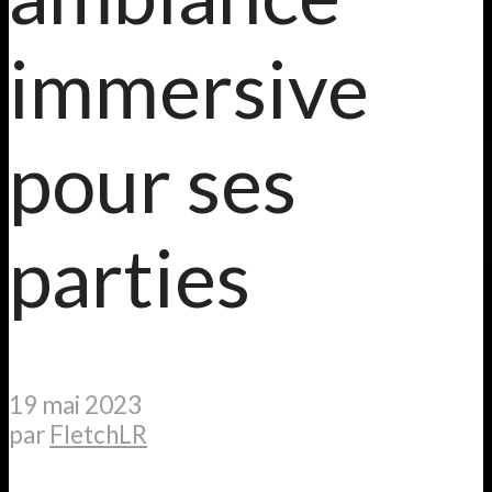
immersive
pour ses
parties
19 mai 2023
par
FletchLR