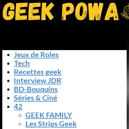
Jeux de Roles
Tech
Recettes geek
Interview JDR
BD-Bouquins
Séries & Ciné
42
GEEK FAMILY
Les Strips Geek