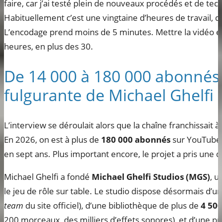
faire, car j’ai testé plein de nouveaux procédés et de te
Habituellement c’est une vingtaine d’heures de travail,
L’encodage prend moins de 5 minutes. Mettre la vidéo e
heures, en plus des 30.
De 14 000 à 180 000 abonnés :
fulgurante de Michael Ghelfi 
L’interview se déroulait alors que la chaîne franchissait
En 2026, on est à plus de
180 000 abonnés
sur YouTube, 
en sept ans. Plus important encore, le projet a pris une d
Michael Ghelfi a fondé
Michael Ghelfi Studios (MGS)
, u
le jeu de rôle sur table. Le studio dispose désormais d’un
team
du site officiel), d’une bibliothèque de plus de
4 50
200 morceaux, des milliers d’effets sonores), et d’une pr