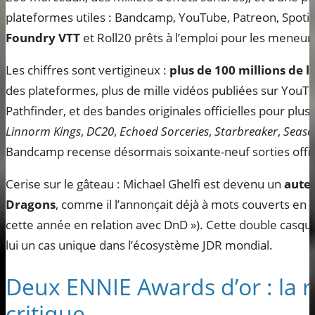
plateformes utiles : Bandcamp, YouTube, Patreon, Spotify
Foundry VTT
et Roll20 prêts à l’emploi pour les meneurs 
Les chiffres sont vertigineux :
plus de 100 millions de l
des plateformes, plus de mille vidéos publiées sur YouTu
Pathfinder, et des bandes originales officielles pour plus
Linnorm Kings
,
DC20
,
Echoed Sorceries
,
Starbreaker
,
Seaso
Bandcamp recense désormais soixante-neuf sorties offic
Cerise sur le gâteau : Michael Ghelfi est devenu un
aute
Dragons
, comme il l’annonçait déjà à mots couverts en 2
cette année en relation avec DnD »). Cette double casqu
lui un cas unique dans l’écosystème JDR mondial.
Deux ENNIE Awards d’or : la 
critique