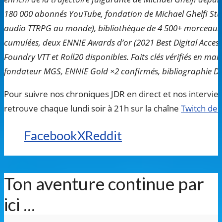
180 000 abonnés YouTube, fondation de Michael Ghelfi Stud
audio TTRPG au monde), bibliothèque de 4 500+ morceaux, p
cumulées, deux ENNIE Awards d’or (2021 Best Digital Access
Foundry VTT et Roll20 disponibles. Faits clés vérifiés en mai
fondateur MGS, ENNIE Gold ×2 confirmés, bibliographie DnD
Pour suivre nos chroniques JDR en direct et nos intervi
retrouve chaque lundi soir à 21h sur la chaîne
Twitch de
Facebook
X
Reddit
Ton aventure continue par
ici ...