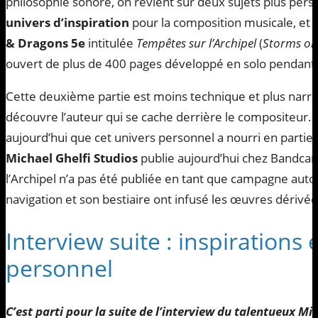
philosophie sonore, on revient sur deux sujets plus per
univers d’inspiration
pour la composition musicale, et
& Dragons 5e
intitulée
Tempêtes sur l’Archipel
(
Storms on
ouvert de plus de 400 pages développé en solo pendant 
Cette deuxième partie est moins technique et plus narra
découvre l’auteur qui se cache derrière le compositeur. A
aujourd’hui que cet univers personnel a nourri en partie
Michael Ghelfi Studios
publie aujourd’hui chez Bandca
l’Archipel n’a pas été publiée en tant que campagne au
navigation et son bestiaire ont infusé les œuvres dérivée
Interview suite : inspirations 
personnel
C’est parti pour la suite de l’interview du talentueux M