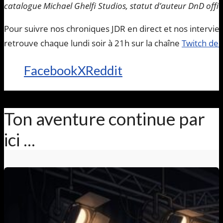
catalogue Michael Ghelfi Studios, statut d’auteur DnD offic
Pour suivre nos chroniques JDR en direct et nos intervi
retrouve chaque lundi soir à 21h sur la chaîne
Twitch de
Facebook
X
Reddit
Ton aventure continue par
ici ...