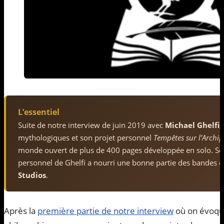
L’essentiel
Suite de notre interview de juin 2019 avec
Michael Ghelfi
,
mythologiques et son projet personnel
Tempêtes sur l’Archip
monde ouvert de plus de 400 pages développée en solo. Sept
personnel de Ghelfi a nourri une bonne partie des bandes o
Studios
.
Après la
première partie de notre interview
où on évoqua