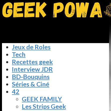
Jeux de Roles
Tech
Recettes geek
Interview JDR
BD-Bouquins
Séries & Ciné
42
GEEK FAMILY
Les Strips Geek