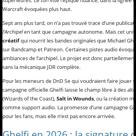
supérieures. Le ton vise l’épique nuancé, dans la lignée 
Warcraft évoquées plus haut.
Sept ans plus tard, on n’a pas trouvé trace d’une publicati
l’Archipel
en tant que campagne autonome. Mais cet univ
créatif
qui nourrit les bandes originales que Michael Ghe
sur Bandcamp et Patreon. Certaines pistes audio évoquen
ambiances de l’archipel. Le projet est donc partiellemen
sans la mécanique JDR complète.
Pour les meneurs de DnD 5e qui voudraient faire jouer u
campagne officielle Ghelfi laisse le champ libre à des alt
(Wizards of the Coast),
Salt in Wounds
, ou la création 
comme support audio. La promesse d’une campagne Ghelfi
pour les fans, mais elle n’est pas encore arrivée.
Ghelfi en 2026 : la signature 