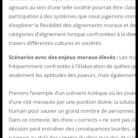
agissant au sein d’une telle société pourrait être clas
participation à des systèmes que nous jugerions im
d’explorer la flexibilité des alignements moraux et de 
catégories d’alignement lorsque confrontées à la diver
travers différentes cultures et sociétés.
Scénarios avec des enjeux moraux élevés :
Les maî
fréquemment confrontés à l’élaboration de quêtes qu
seulement les aptitudes des joueurs, mais également l
Prenons l’exemple d’un scénario Aztèque où les joueur
d’une cité menacée par une punition divine; la solution
humain pour sauver un grand nombre de personnes.
Dans ce contexte, les choix « corrects » ne sont pas c
décision peut entraîner des conséquences lourdes, obli
naviguer au-delà des simples dualités morales. Et si la 