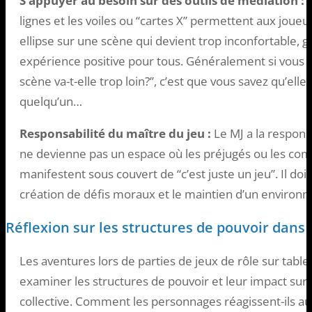
S’appuyer au besoin sur des outils de médiation :
D
lignes et les voiles ou “cartes X” permettent aux joueu
ellipse sur une scène qui devient trop inconfortable, g
expérience positive pour tous. Généralement si vous v
scène va-t-elle trop loin?”, c’est que vous savez qu’ell
quelqu’un…
Responsabilité du maître du jeu :
Le MJ a la responsa
ne devienne pas un espace où les préjugés ou les co
manifestent sous couvert de “c’est juste un jeu”. Il do
création de défis moraux et le maintien d’un environn
Réflexion sur les structures de pouvoir dans
Les aventures lors de parties de jeux de rôle sur table
examiner les structures de pouvoir et leur impact sur l
collective. Comment les personnages réagissent-ils au