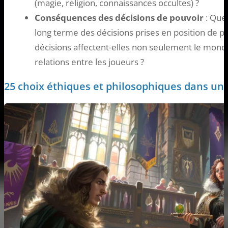
(magie, religion, connaissances occultes) ?
Conséquences des décisions de pouvoir
: Quel
long terme des décisions prises en position de 
décisions affectent-elles non seulement le monde
relations entre les joueurs ?
25 choix éthiques et philosophiques dans u