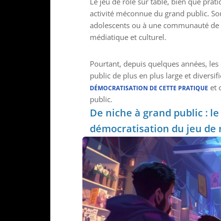
Le jeu de rôle sur table, bien que prat
activité méconnue du grand public. So
adolescents ou à une communauté de ni
médiatique et culturel.
Pourtant, depuis quelques années, les c
public de plus en plus large et divers
et 
DÉMOCRATISATION DE CETTE PRATIQUE
public.
De niche à grand public : l
démocratisation du jeu de 