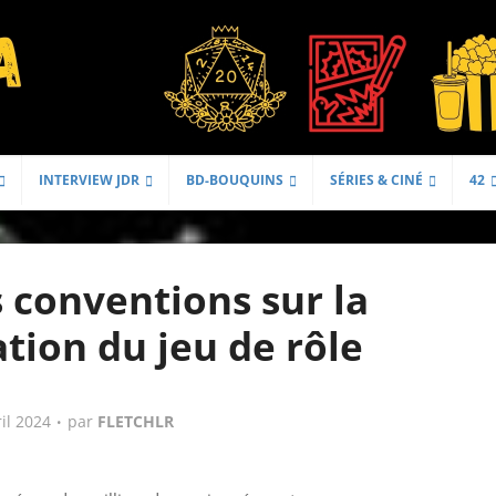
INTERVIEW JDR
BD-BOUQUINS
SÉRIES & CINÉ
42
 conventions sur la
tion du jeu de rôle
ril 2024
par
FLETCHLR