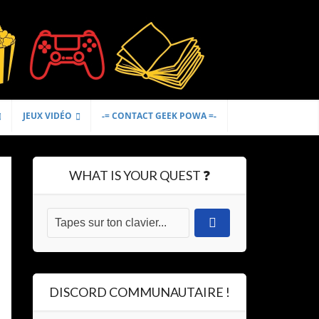
JEUX VIDÉO
-= CONTACT GEEK POWA =-
WHAT IS YOUR QUEST ❓
DISCORD COMMUNAUTAIRE !