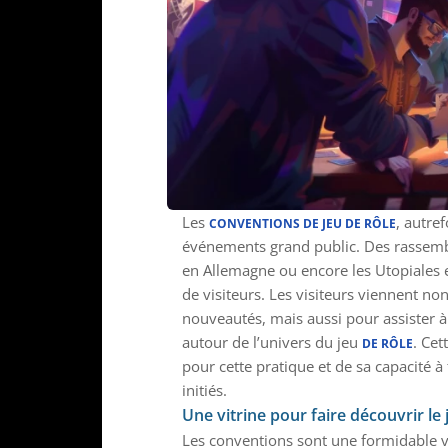
Les
, autre
CONVENTIONS DE JEU DE RÔLE
événements grand public. Des rassemb
en Allemagne ou encore les Utopiales e
de visiteurs. Les visiteurs viennent no
nouveautés, mais aussi pour assister à
autour de l’univers du jeu
. Cet
DE RÔLE
pour cette pratique et de sa capacité à
initiés.
Une vitrine pour faire découvrir le
Les conventions sont une formidable vi