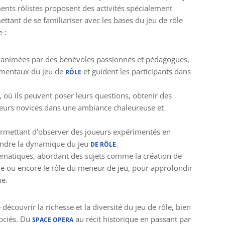
ts rôlistes proposent des activités spécialement
ttant de se familiariser avec les bases du jeu de rôle
 :
es, animées par des bénévoles passionnés et pédagogues,
damentaux du jeu de
et guident les participants dans
RÔLE
 où ils peuvent poser leurs questions, obtenir des
oueurs novices dans une ambiance chaleureuse et
ermettant d’observer des joueurs expérimentés en
endre la dynamique du jeu
.
DE RÔLE
hématiques, abordant des sujets comme la création de
ive ou encore le rôle du meneur de jeu, pour approfondir
ue.
 découvrir la richesse et la diversité du jeu de rôle, bien
sociés. Du
au récit historique en passant par
SPACE OPERA