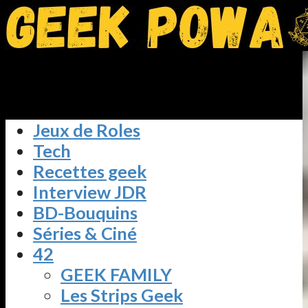
Jeux de Roles
Tech
Recettes geek
Interview JDR
BD-Bouquins
Séries & Ciné
42
GEEK FAMILY
Les Strips Geek