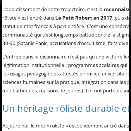
L’aboutissement de cette trajectoire, c’est la
reconnaiss
rôliste » est entré dans
Le Petit Robert en 2017
, puis d
statut de mot français à part entière. C’est une consécr
communauté qui s’est longtemps battue contre la stigm
80-90 (Satanic Panic, accusations d’occultisme, faits dive
L’entrée dans le dictionnaire n’est pas qu’une victoire lexi
légitimation institutionnelle : programmes scolaires qu
les usages pédagogiques attestés en milieu universitair
sciences humaines sur la pratique, intégration dans les po
(médiathèques, maisons de jeunes). Le mot porte désor
Un héritage rôliste durable et
Aujourd’hui, le mot « rôliste » est solidement ancré dans l’