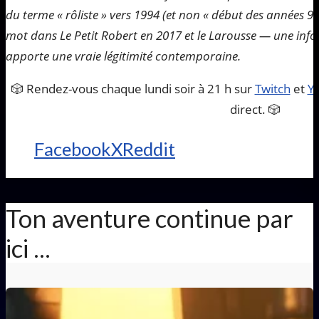
du terme « rôliste » vers 1994 (et non « début des années 90 
mot dans Le Petit Robert en 2017 et le Larousse — une info 
apporte une vraie légitimité contemporaine.
🎲 Rendez-vous chaque lundi soir à 21 h sur
Twitch
et
Y
direct. 🎲
Facebook
X
Reddit
Ton aventure continue par
ici ...