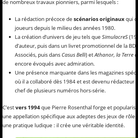
de nombreux travaux pionniers, parmi lesquels :
La rédaction précoce de
scénarios originaux
qui o
joueurs depuis le milieu des années 1980.
La création d’univers de jeu tels que
SimulacreS
(198
d’auteur, puis dans un livret promotionnel de la BD
Associés, puis dans
Casus Belli
) et
Athanor, la Terre 
encore évoqués avec admiration.
Une présence marquante dans les magazines spéc
où il a collaboré dès 1984 et est devenu rédacteur e
chef de plusieurs numéros hors-série.
C’est
vers 1994
que Pierre Rosenthal forge et popularise 
une appellation spécifique aux adeptes des jeux de rôle, 
une pratique ludique : il crée une véritable identité.