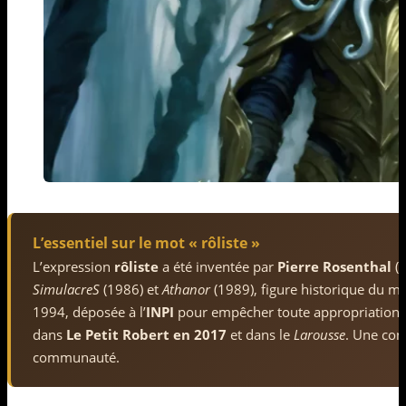
L’essentiel sur le mot « rôliste »
L’expression
rôliste
a été inventée par
Pierre Rosenthal
(n
SimulacreS
(1986) et
Athanor
(1989), figure historique du m
1994, déposée à l’
INPI
pour empêcher toute appropriation c
dans
Le Petit Robert en 2017
et dans le
Larousse
. Une con
communauté.