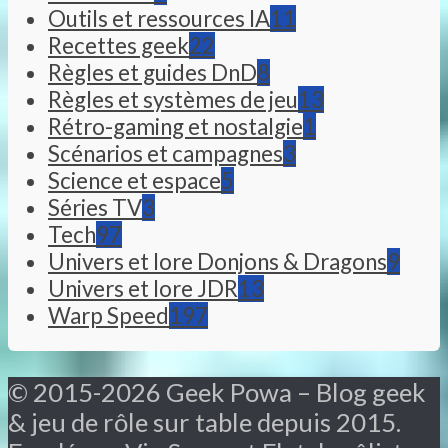
Outils et ressources IA
11
Recettes geek
22
Règles et guides DnD
8
Règles et systèmes de jeu
13
Rétro-gaming et nostalgie
1
Scénarios et campagnes
3
Science et espace
5
Séries TV
3
Tech
97
Univers et lore Donjons & Dragons
9
Univers et lore JDR
13
Warp Speed
197
© 2015-2026 Geek Powa – Blog geek
& jeu de rôle sur table depuis 2015.