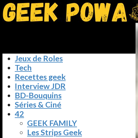
Jeux de Roles
Tech
Recettes geek
Interview JDR
BD-Bouquins
Séries & Ciné
42
GEEK FAMILY
Les Strips Geek