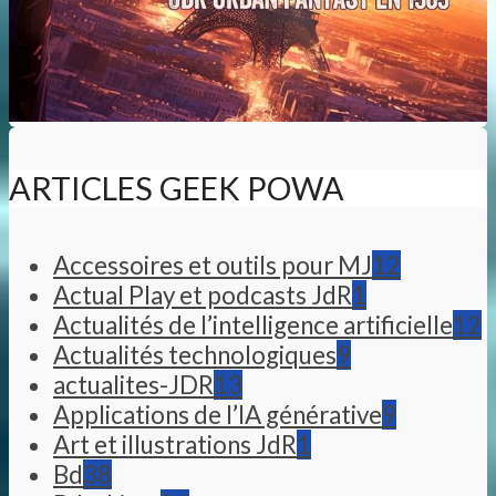
ARTICLES GEEK POWA
Accessoires et outils pour MJ
12
Actual Play et podcasts JdR
1
Actualités de l’intelligence artificielle
12
Actualités technologiques
9
actualites-JDR
13
Applications de l’IA générative
9
Art et illustrations JdR
1
Bd
38