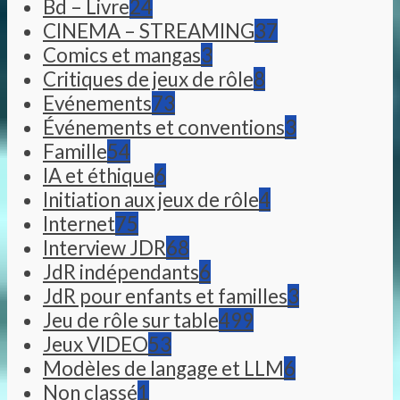
Bd – Livre
24
CINEMA – STREAMING
37
Comics et mangas
3
Critiques de jeux de rôle
8
Evénements
73
Événements et conventions
3
Famille
54
IA et éthique
6
Initiation aux jeux de rôle
4
Internet
75
Interview JDR
68
JdR indépendants
6
JdR pour enfants et familles
3
Jeu de rôle sur table
499
Jeux VIDEO
53
Modèles de langage et LLM
6
Non classé
1