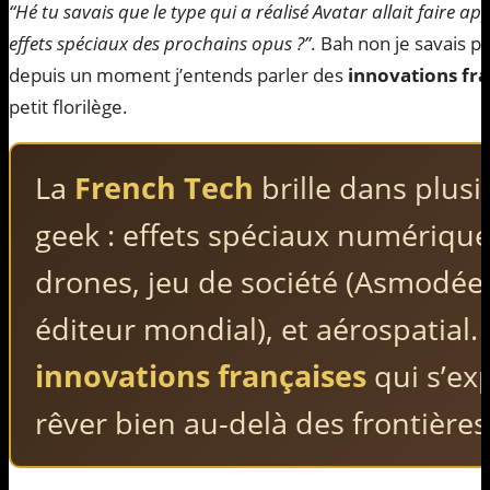
“Hé tu savais que le type qui a réalisé Avatar allait faire ap
effets spéciaux des prochains opus ?”
. Bah non je savais p
depuis un moment j’entends parler des
innovations fra
petit florilège.
La
French Tech
brille dans plus
geek : effets spéciaux numériqu
drones, jeu de société (Asmodée 
éditeur mondial), et aérospatial. 
innovations françaises
qui s’ex
rêver bien au-delà des frontière