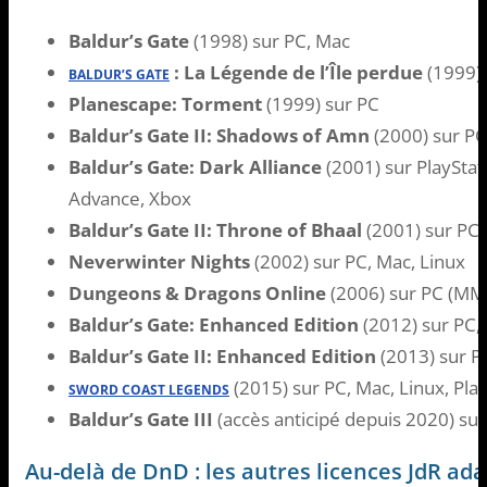
Baldur’s Gate
(1998) sur PC, Mac
: La Légende de l’Île perdue
(1999) 
BALDUR’S GATE
Planescape: Torment
(1999) sur PC
Baldur’s Gate II: Shadows of Amn
(2000) sur PC
Baldur’s Gate: Dark Alliance
(2001) sur PlaySt
Advance, Xbox
Baldur’s Gate II: Throne of Bhaal
(2001) sur PC
Neverwinter Nights
(2002) sur PC, Mac, Linux
Dungeons & Dragons Online
(2006) sur PC (M
Baldur’s Gate: Enhanced Edition
(2012) sur PC, 
Baldur’s Gate II: Enhanced Edition
(2013) sur PC
(2015) sur PC, Mac, Linux, Pla
SWORD COAST LEGENDS
Baldur’s Gate III
(accès anticipé depuis 2020) sur
Au-delà de DnD : les autres licences JdR ad