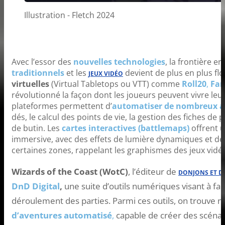
Illustration - Fletch 2024
Avec l’essor des
nouvelles technologies
, la frontière en
traditionnels
et les
devient de plus en plus flo
JEUX VIDÉO
virtuelles
(Virtual Tabletops ou VTT) comme
Roll20
,
Fan
révolutionné la façon dont les joueurs peuvent vivre leur
plateformes permettent d’
automatiser de nombreux a
dés, le calcul des points de vie, la gestion des fiches d
de butin. Les
cartes interactives (battlemaps)
offrent u
immersive, avec des effets de lumière dynamiques et d
certaines zones, rappelant les graphismes des jeux vidé
Wizards of the Coast (WotC)
, l’éditeur de
DONJONS ET 
DnD Digital
,
une suite d’outils numériques visant à faci
déroulement des parties. Parmi ces outils, on trouve
d’aventures automatisé
,
capable de créer des scénar