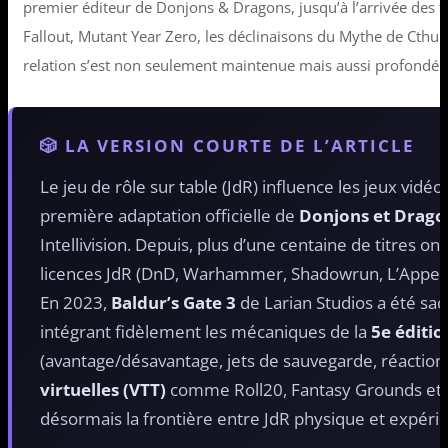
premier éditeur de Donjons & Dragons, jusqu’à l’arrivée des t
Fallout, Mutant Year Zero, les déclinaisons du Mythe de Cthulh
relation s’est non seulement maintenue mais aussi profondém
🎲 LA VERSION COURTE DE L’ARTICLE
Le jeu de rôle sur table (JdR) influence les jeux vidéo
première adaptation officielle de
Donjons et Drago
Intellivision. Depuis, plus d’une centaine de titres ont
licences JdR (DnD, Warhammer, Shadowrun, L’Appel 
En 2023,
Baldur’s Gate 3
de Larian Studios a été sac
intégrant fidèlement les mécaniques de la
5e éditi
(avantage/désavantage, jets de sauvegarde, réactions
virtuelles (VTT)
comme Roll20, Fantasy Grounds et F
désormais la frontière entre JdR physique et expéri