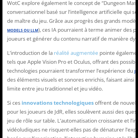
WotC explore également le concept de “Dungeon Master
conversationnel basé sur l’intelligence artificielle qui s
de maître du jeu. Grâce aux progrès des grands modèl
), ces IA pourraient à terme animer des p
MODELS OU LLM
joueurs et générer du contenu narratif de manière dy
L’introduction de la
réalité augmentée
pointe également
tels que Apple Vision Pro et Oculus, offrant des possibi
technologies pourraient transformer l’expérience du
J
des éléments visuels et sonores enrichis, faisant ains
limite entre jeu traditionnel et jeu vidéo.
Si ces
innovations technologiques
offrent de nouvell
pour les joueurs de JdR, elles soulèvent aussi des que
jeu de rôle sur table. L’automatisation croissante et l’
vidéoludiques ne risquent-elles pas de dénaturer l’expé