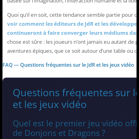
basée sur l’imagination, l’interaction humaine et la libe
Quoi qu’il en soit, cette tendance semble partie pour d
voir comment les éditeurs de JdR et les développe
continueront à faire converger leurs médiums dans
chose est sûre : les joueurs n’ont jamais eu autant de p
aventures épiques, que ce soit autour d’une table ou d
FAQ — Questions fréquentes sur le JdR et les jeux vidéo
Questions fréquentes sur le
et les jeux vidéo
Quel est le premier jeu vidéo off
de Donjons et Dragons ?