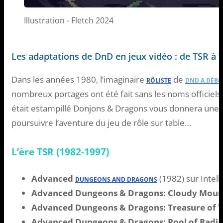
Illustration - Fletch 2024
Les adaptations de DnD en jeux vidéo : de TSR à 
Dans les années 1980, l’imaginaire
de
RÔLISTE
DND A DÉBO
nombreux portages ont été fait sans les noms officiels 
était estampillé Donjons & Dragons vous donnera une pe
poursuivre l’aventure du jeu de rôle sur table…
L’ère TSR (1982-1997)
Advanced
(1982) sur Intelli
DUNGEONS AND DRAGONS
Advanced Dungeons & Dragons: Cloudy Moun
Advanced Dungeons & Dragons: Treasure of 
Advanced Dungeons & Dragons: Pool of Radi