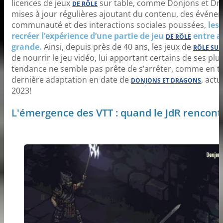
licences de jeux
sur table, comme Donjons et Dra
DE RÔLE
mises à jour régulières ajoutant du contenu, des événe
communauté et des interactions sociales poussées,
les
recréer l’expérience d’une partie de jeu
entre a
DE RÔLE
grande.
Ainsi
, depuis près de 40 ans, les jeux de
RÔLE SUR
de nourrir le jeu vidéo, lui apportant certains de ses plu
tendance ne semble pas prête de s’arrêter, comme en tém
dernière adaptation en date de
, act
DONJONS ET DRAGONS
2023!
L'émergence des VTT : quand le JdR rencontr