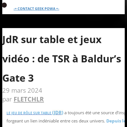
-= CONTACT GEEK POWA =-
JdR sur table et jeux
vidéo : de TSR à Baldur’s
Gate 3
29 mars 2024
par
FLETCHLR
(JDR)
a toujours été une source d’insp
LE JEU DE RÔLE SUR TABLE
forgeant un lien indéniable entre ces deux univers.
Depuis le