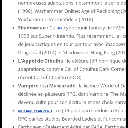
nombreuses adaptations, notamment la série 
(1998), Warhammer Online: Age of Reckoning (2
Warhammer: Vermintide 2 (2018).
Shadowrun :
Ce
cyberpunk-fantasy de FASA a 
JDR
1993 sur Super Nintendo. Plus récemment, la licence
de jeux tactiques en tour par tour avec Shadowr
Dragonfall (2014) et Shadowrun: Hong Kong (2015
L’Appel de Cthulhu
: le célèbre JdR horrifique 
adaptations, comme Call of Cthulhu: Dark Corners 
récent Call of Cthulhu (2018).
Vampire : La Mascarade
: la licence World of D
déclinée en plusieurs RPG, dont Vampire: The Ma
devenu culte pour son écriture et ses choix narrat
: ce JdR post-apo suédois a été di
MUTANT YEAR ZERO
RPG par les studios Bearded Ladies et Funcom en
Earthdawn : Également édité par FASA, Earthdawn