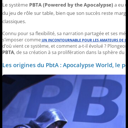
Le système
PBTA (Powered by the Apocalypse)
a eu u
du jeu de rôle sur table, bien que son succès reste margi
classiques.
Connu pour sa flexibilité, sa narration partagée et ses méc
s’imposer comme
UN INCONTOURNABLE POUR LES AMATEURS DE J
d’où vient ce système, et comment a-t-il évolué ? Plonge
PBTA
, de sa création à sa prolifération dans la sphère du j
Les origines du PbtA : Apocalypse World, le p