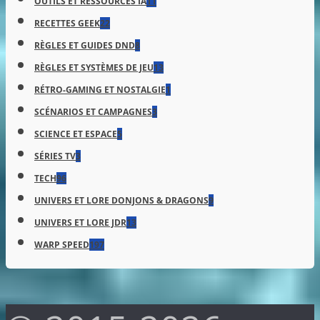
OUTILS ET RESSOURCES IA
11
RECETTES GEEK
22
RÈGLES ET GUIDES DND
8
RÈGLES ET SYSTÈMES DE JEU
13
RÉTRO-GAMING ET NOSTALGIE
1
SCÉNARIOS ET CAMPAGNES
3
SCIENCE ET ESPACE
5
SÉRIES TV
3
TECH
96
UNIVERS ET LORE DONJONS & DRAGONS
9
UNIVERS ET LORE JDR
13
WARP SPEED
197