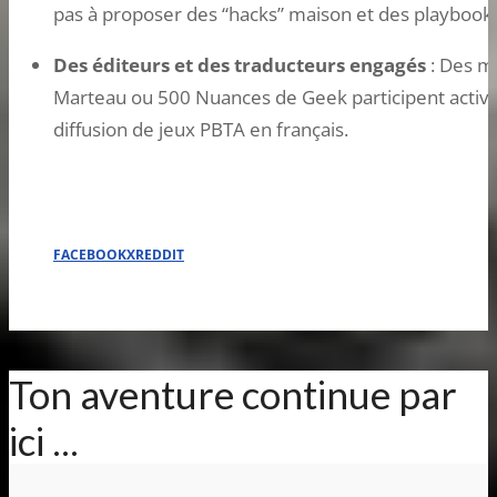
pas à proposer des “hacks” maison et des playbooks
Des éditeurs et des traducteurs engagés
: Des m
Marteau ou 500 Nuances de Geek participent activeme
diffusion de jeux PBTA en français.
FACEBOOK
X
REDDIT
Ton aventure continue par
ici ...