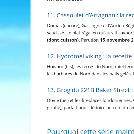
11. Cassoulet d’Artagnan : la r
Dumas (encore), Gascogne et l’Ancien Régim
saucisse. Le plat régalien qu’aurait savou
(dont cuisson).
Parution
15 novembre 2
12. Hydromel viking : la recett
Howard (bis), les terres du Nord, miel fe
les barbares du Nord dans les halls gelés.
13. Grog du 221B Baker Street :
Doyle (bis) et les fireplaces londoniennes.
girofle), parfait pour déduire au coin du f
Pourquoi cette série main