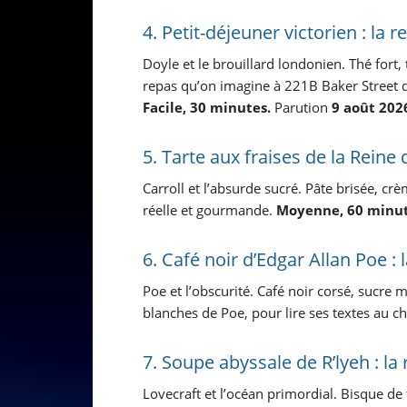
4. Petit-déjeuner victorien : la 
Doyle et le brouillard londonien. Thé fort
repas qu’on imagine à 221B Baker Street q
Facile, 30 minutes.
Parution
9 août 202
5. Tarte aux fraises de la Reine 
Carroll et l’absurde sucré. Pâte brisée, crè
réelle et gourmande.
Moyenne, 60 minut
6. Café noir d’Edgar Allan Poe :
Poe et l’obscurité. Café noir corsé, sucre
blanches de Poe, pour lire ses textes au c
7. Soupe abyssale de R’lyeh : la
Lovecraft et l’océan primordial. Bisque de