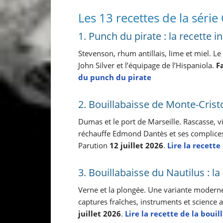
Les 13 recettes de la série
1. Punch du pirate : la recette in
Stevenson, rhum antillais, lime et miel. L
John Silver et l’équipage de l’Hispaniola.
F
du punch du pirate
2. Bouillabaisse de Monte-Cris
Dumas et le port de Marseille. Rascasse, viv
réchauffe Edmond Dantès et ses complices 
Parution
12 juillet 2026
.
Lire la recette
3. Bouillabaisse du Nautilus : l
Verne et la plongée. Une variante moderne 
captures fraîches, instruments et science 
juillet 2026
.
Lire la recette de la boui