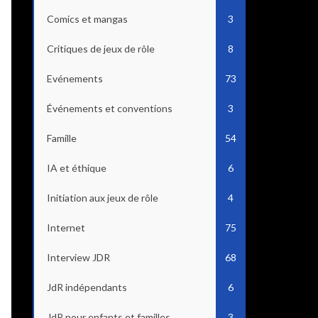
Comics et mangas
3
Critiques de jeux de rôle
8
Evénements
73
Événements et conventions
3
Famille
54
IA et éthique
6
Initiation aux jeux de rôle
4
Internet
75
Interview JDR
68
JdR indépendants
6
JdR pour enfants et familles
3