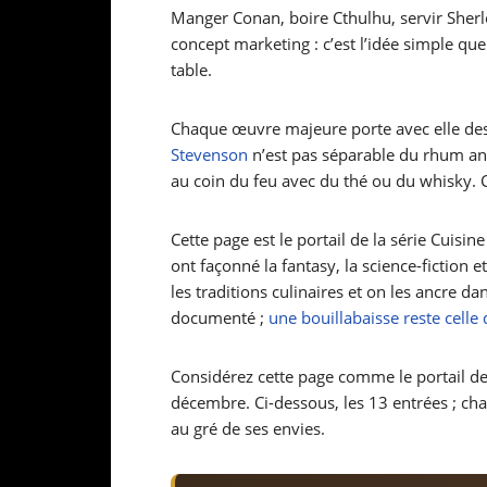
Manger Conan, boire Cthulhu, servir Sherl
concept marketing : c’est l’idée simple que
table.
Chaque œuvre majeure porte avec elle des
Stevenson
n’est pas séparable du rhum ant
au coin du feu avec du thé ou du whisky. Ce
Cette page est le portail de la série Cuisin
ont façonné la fantasy, la science-fiction e
les traditions culinaires et on les ancre da
documenté ;
une bouillabaisse reste celle 
Considérez cette page comme le portail de 
décembre. Ci-dessous, les 13 entrées ; cha
au gré de ses envies.