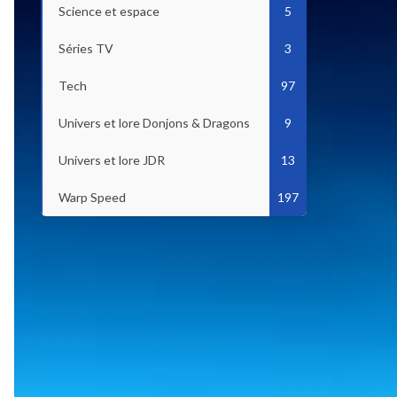
Science et espace
5
Séries TV
3
Tech
97
Univers et lore Donjons & Dragons
9
Univers et lore JDR
13
Warp Speed
197