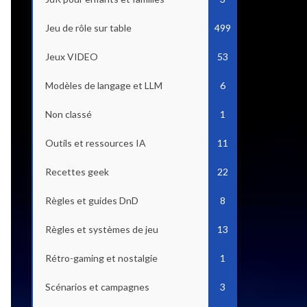
Jeu de rôle sur table
499
Jeux VIDEO
53
Modèles de langage et LLM
6
Non classé
1
Outils et ressources IA
11
Recettes geek
22
Règles et guides DnD
8
Règles et systèmes de jeu
13
Rétro-gaming et nostalgie
1
Scénarios et campagnes
3