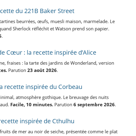
recette du 221B Baker Street
, tartines beurrées, œufs, muesli maison, marmelade. Le
uand Sherlock réfléchit et Watson prend son papier.
6
.
de Cœur : la recette inspirée d’Alice
me, fraises : la tarte des jardins de Wonderland, version
es.
Parution
23 août 2026
.
 la recette inspirée du Corbeau
 minimal, atmosphère gothique. Le breuvage des nuits
haud.
Facile, 10 minutes.
Parution
6 septembre 2026
.
 recette inspirée de Cthulhu
 fruits de mer au noir de seiche, présentée comme le plat