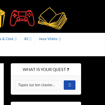
s & Ciné
42
Jeux Vidéo
WHAT IS YOUR QUEST ❓