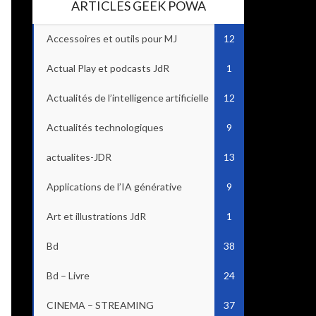
ARTICLES GEEK POWA
Accessoires et outils pour MJ
12
Actual Play et podcasts JdR
1
Actualités de l’intelligence artificielle
12
Actualités technologiques
9
actualites-JDR
13
Applications de l’IA générative
9
Art et illustrations JdR
1
Bd
38
Bd – Livre
24
CINEMA – STREAMING
37