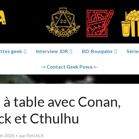
ttes geek
Interview JDR
BD-Bouquins
Série
-= Contact Geek Powa =-
: à table avec Conan,
ck et Cthulhu
uin 2026
par
FletchLR