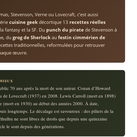
mas, Stevenson, Verne ou Lovecraft, c’est aussi
série
cuisine geek
décortique 13
recettes réelles
a fantasy et la SF. Du
punch du pirate
de Stevenson à
ne, du
grog de Sherlock
au
festin cimmérien de
 recettes traditionnelles, reformulées pour retrouver
 chaque œuvre.
rieux
blic 70 ans après la mort de son auteur. Conan d’Howard
u de Lovecraft (1937) en 2008. Lewis Carroll (mort en 1898)
le (mort en 1930) au début des années 2000. À date,
uis longtemps. Le décalage est savoureux : des piliers de la
ulhu ne sont libres de droits que depuis une quinzaine
cle le sont depuis des générations.