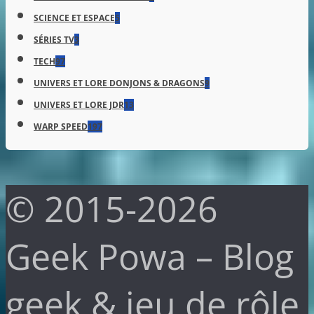
SCIENCE ET ESPACE
5
SÉRIES TV
3
TECH
97
UNIVERS ET LORE DONJONS & DRAGONS
9
UNIVERS ET LORE JDR
13
WARP SPEED
197
© 2015-2026
Geek Powa – Blog
geek & jeu de rôle