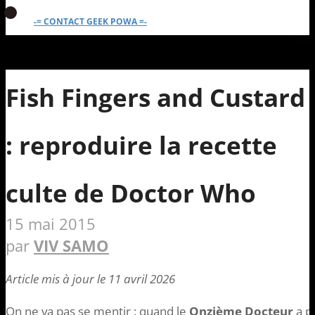
-= CONTACT GEEK POWA =-
Fish Fingers and Custard
: reproduire la recette
culte de Doctor Who
15 mai 2015
par
VIV SAMO
Article mis à jour le 11 avril 2026
On ne va pas se mentir : quand le
Onzième Docteur
a p