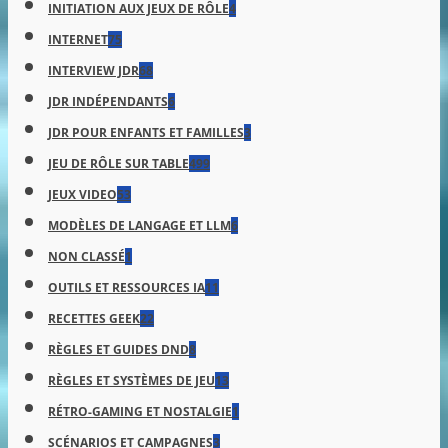
INITIATION AUX JEUX DE RÔLE
4
INTERNET
75
INTERVIEW JDR
68
JDR INDÉPENDANTS
6
JDR POUR ENFANTS ET FAMILLES
3
JEU DE RÔLE SUR TABLE
499
JEUX VIDEO
53
MODÈLES DE LANGAGE ET LLM
6
NON CLASSÉ
1
OUTILS ET RESSOURCES IA
11
RECETTES GEEK
22
RÈGLES ET GUIDES DND
8
RÈGLES ET SYSTÈMES DE JEU
13
RÉTRO-GAMING ET NOSTALGIE
1
SCÉNARIOS ET CAMPAGNES
3