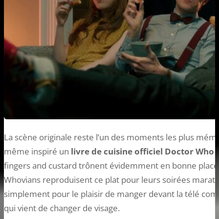
La scène originale reste l’un des moments les plus mémora
même inspiré un
livre de cuisine officiel Doctor Who
p
fingers and custard trônent évidemment en bonne place.
Whovians reproduisent ce plat pour leurs soirées marath
simplement pour le plaisir de manger devant la télé co
qui vient de changer de visage.