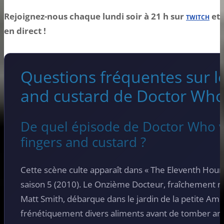
Rejoignez-nous chaque lundi soir à 21 h sur
et
TWITCH
en direct !
Questions fréquentes sur le
and custard de Doctor Wh
De quel épisode de Doctor Who vi
fingers and custard ?
Cette scène culte apparaît dans « The Eleventh Hour 
saison 5 (2010). Le Onzième Docteur, fraîchement r
Matt Smith, débarque dans le jardin de la petite Ame
frénétiquement divers aliments avant de tomber a