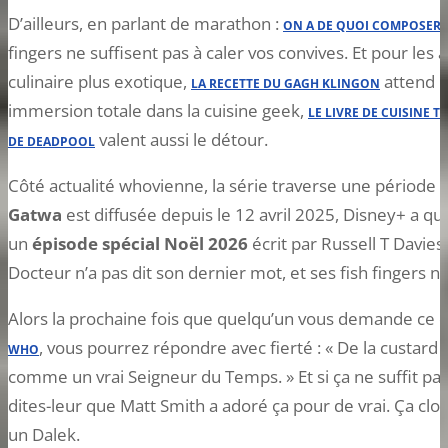
D’ailleurs, en parlant de marathon :
ON A DE QUOI COMPOSER 
fingers ne suffisent pas à caler vos convives. Et pour les
culinaire plus exotique,
attend l
LA RECETTE DU GAGH KLINGON
immersion totale dans la cuisine geek,
LE LIVRE DE CUISINE T
valent aussi le détour.
DE DEADPOOL
Côté actualité whovienne, la série traverse une période 
Gatwa
est diffusée depuis le 12 avril 2025, Disney+ a qui
un
épisode spécial Noël 2026
écrit par Russell T Davies
Docteur n’a pas dit son dernier mot, et ses fish fingers no
Alors la prochaine fois que quelqu’un vous demande ce
, vous pourrez répondre avec fierté : « De la custard
WHO
comme un vrai Seigneur du Temps. » Et si ça ne suffit pa
dites-leur que Matt Smith a adoré ça pour de vrai. Ça cl
un Dalek.