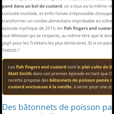
pané dans un bol de custard
, on a tous eu la même réa
curiosité morbide, et enfin l’envie irrépressible d’essaye
transformer un combo alimentaire improbable en icône d
épisode mythique de 2010, les
fish fingers and custar
tout Whovian qui se respecte, au même titre que le
lemb
gagh
pour les Trekkers les plus téméraires. Et si on pass
TARDIS ?
Les
fish fingers and custard
sont le
plat culte de 
Matt Smith
dans son premier épisode en tant que O
recette propose des
bâtonnets de poisson panés 
custard onctueuse à la vanille
, à servir pour une so
Des bâtonnets de poisson pa