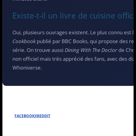
Existe-t-il un livre de cuisine offi
Oui, plusieurs ouvrages existent. Le plus connu est l
Cookbook
publié par BBC Books, qui propose des rece
série. On trouve aussi
Dining With The Doctor
de Chri
non officiel mais très apprécié des fans, avec des di
Whoniverse.
FACEBOOK
X
REDDIT