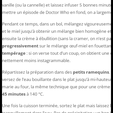
vanille (ou la cannelle) et laissez infuser 5 bonnes minu
mettre un épisode de Doctor Who en fond, on a largeme
Pendant ce temps, dans un bol, mélangez vigoureusement
et le miel jusqu’à obtenir un mélange bien homogène e
ensuite la crème à ébullition (sans la cramer, on n’est p
progressivement
sur le mélange œuf-miel en fouettant 
tempérage
: si on verse tout d’un coup, on obtient une o
nettement moins instagrammable.
Répartissez la préparation dans des
petits ramequins
. 
versez de l’eau bouillante dans le plat jusqu’à mi-hauteur
marie au four, la même technique que pour une crème 
45 minutes
à 140 °C.
Une fois la cuisson terminée, sortez le plat mais laissez 
tranquillement dans l’eau. Pas de précipitation : un bon 