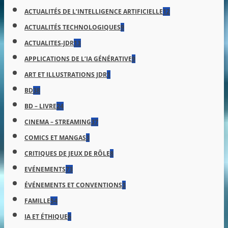
ACTUALITÉS DE L’INTELLIGENCE ARTIFICIELLE
12
ACTUALITÉS TECHNOLOGIQUES
9
ACTUALITES-JDR
13
APPLICATIONS DE L’IA GÉNÉRATIVE
9
ART ET ILLUSTRATIONS JDR
1
BD
38
BD – LIVRE
24
CINEMA – STREAMING
37
COMICS ET MANGAS
3
CRITIQUES DE JEUX DE RÔLE
8
EVÉNEMENTS
73
ÉVÉNEMENTS ET CONVENTIONS
3
FAMILLE
54
IA ET ÉTHIQUE
6