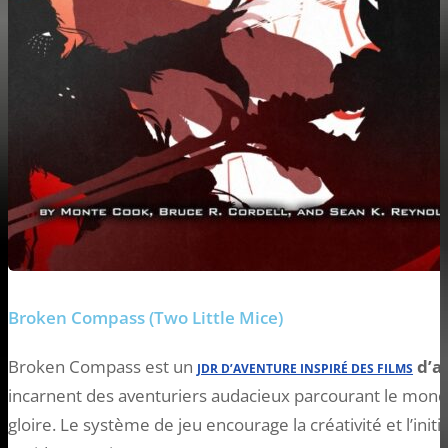
Broken Compass (Two Little Mice)
Broken Compass est un
d’ac
JDR D’AVENTURE INSPIRÉ DES FILMS
incarnent des aventuriers audacieux parcourant le mond
gloire. Le système de jeu encourage la créativité et l’initia