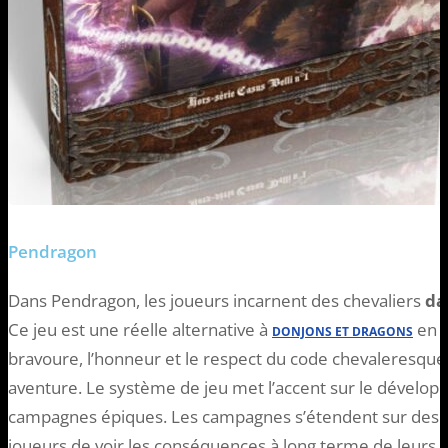
Pendragon
Dans Pendragon, les joueurs incarnent des chevaliers
da
Ce jeu est une réelle alternative à
en o
DONJONS ET DRAGONS
bravoure, l’honneur et le respect du code chevaleresqu
aventure. Le système de jeu met l’accent sur le dévelop
campagnes épiques. Les campagnes s’étendent sur des 
joueurs de voir les conséquences à long terme de leurs a