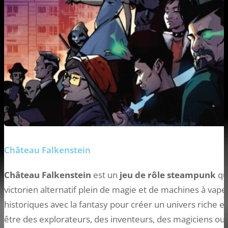
Château Falkenstein
Château Falkenstein
est un
jeu de rôle steampunk
qu
victorien alternatif plein de magie et de machines à vap
historiques avec la fantasy pour créer un univers riche et
être des explorateurs, des inventeurs, des magiciens ou