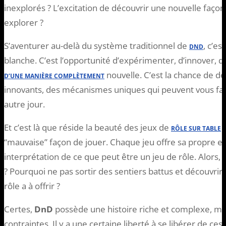
inexplorés ? L’excitation de découvrir une nouvelle façon
explorer ?
S’aventurer au-delà du système traditionnel de
, c’e
DND
blanche. C’est l’opportunité d’expérimenter, d’innover, d’
nouvelle. C’est la chance de d
D’UNE MANIÈRE COMPLÈTEMENT
innovants, des mécanismes uniques qui peuvent vous faire
autre jour.
Et c’est là que réside la beauté des jeux de
:
RÔLE SUR TABLE
“mauvaise” façon de jouer. Chaque jeu offre sa propre e
interprétation de ce que peut être un jeu de rôle. Alors,
? Pourquoi ne pas sortir des sentiers battus et découvrir
rôle a à offrir ?
Certes,
DnD
possède une histoire riche et complexe, mai
contraintes. Il y a une certaine liberté à se libérer de ce