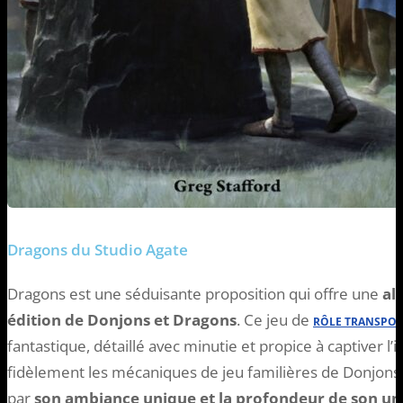
Dragons du Studio Agate
Dragons est une séduisante proposition qui offre une
al
édition de Donjons et Dragons
. Ce jeu de
RÔLE TRANSPOR
fantastique, détaillé avec minutie et propice à captiver l
fidèlement les mécaniques de jeu familières de Donjons 
par
son ambiance unique et la profondeur de son un